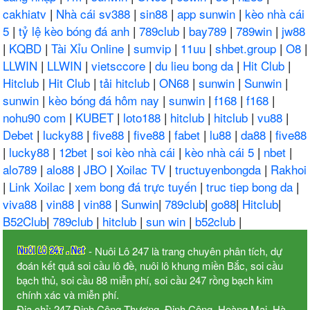
cakhiatv
|
Nhà cái sv388
|
sin88
|
app sunwin
|
kèo nhà cái
5
|
tỷ lệ kèo bóng đá anh
|
789club
|
bay789
|
789win
|
jw88
|
KQBD
|
Tài Xỉu Online
|
sumvip
|
11uu
|
shbet.group
|
O8
|
LLWIN
|
LLWIN
|
vietsccore
|
du lieu bong da
|
Hit Club
|
Hitclub
|
Hit Club
|
tải hitclub
|
ON68
|
sunwin
|
Sunwin
|
sunwin
|
kèo bóng đá hôm nay
|
sunwin
|
f168
|
f168
|
nohu90 com
|
KUBET
|
loto188
|
hitclub
|
hitclub
|
vu88
|
Debet
|
lucky88
|
five88
|
five88
|
fabet
|
lu88
|
da88
|
five88
|
lucky88
|
12bet
|
soi kèo nhà cái
|
kèo nhà cái 5
|
nbet
|
alo789
|
alo88
|
JBO
|
Xoilac TV
|
tructuyenbongda
|
Rakhoi
|
Link Xoilac
|
xem bong đá trực tuyến
|
truc tiep bong da
|
viva88
|
vin88
|
vin88
|
Sunwin
|
789club
|
go88
|
Hitclub
|
B52Club
|
789club
|
hitclub
|
sun win
|
b52club
|
- Nuôi Lô 247 là trang chuyên phân tích, dự
đoán kết quả soi cầu lô đề, nuôi lô khung miền Bắc, soi cầu
bạch thủ, soi cầu 88 miễn phí, soi cầu 247 rồng bạch kim
chính xác và miễn phí.
Địa chỉ: 247 Định Công Thượng, Định Công, Hoàng Mai, Hà