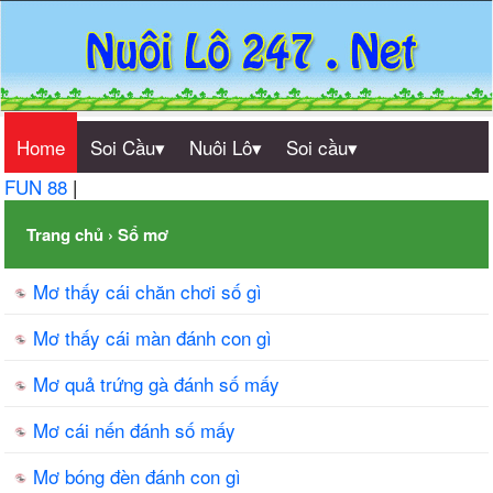
Home
Soi Cầu▾
Nuôi Lô▾
Soi cầu▾
FUN 88
|
Trang chủ
›
Sổ mơ
Mơ thấy cái chăn chơi số gì
Mơ thấy cái màn đánh con gì
Mơ quả trứng gà đánh số mấy
Mơ cái nến đánh số mấy
Mơ bóng đèn đánh con gì