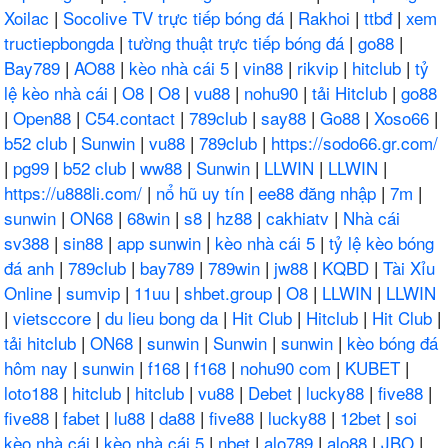
Xoilac
|
Socolive TV trực tiếp bóng đá
|
Rakhoi
|
ttbđ
|
xem
tructiepbongda
|
tường thuật trực tiếp bóng đá
|
go88
|
Bay789
|
AO88
|
kèo nhà cái 5
|
vin88
|
rikvip
|
hitclub
|
tỷ
lệ kèo nhà cái
|
O8
|
O8
|
vu88
|
nohu90
|
tải Hitclub
|
go88
|
Open88
|
C54.contact
|
789club
|
say88
|
Go88
|
Xoso66
|
b52 club
|
Sunwin
|
vu88
|
789club
|
https://sodo66.gr.com/
|
pg99
|
b52 club
|
ww88
|
Sunwin
|
LLWIN
|
LLWIN
|
https://u888li.com/
|
nổ hũ uy tín
|
ee88 đăng nhập
|
7m
|
sunwin
|
ON68
|
68win
|
s8
|
hz88
|
cakhiatv
|
Nhà cái
sv388
|
sin88
|
app sunwin
|
kèo nhà cái 5
|
tỷ lệ kèo bóng
đá anh
|
789club
|
bay789
|
789win
|
jw88
|
KQBD
|
Tài Xỉu
Online
|
sumvip
|
11uu
|
shbet.group
|
O8
|
LLWIN
|
LLWIN
|
vietsccore
|
du lieu bong da
|
Hit Club
|
Hitclub
|
Hit Club
|
tải hitclub
|
ON68
|
sunwin
|
Sunwin
|
sunwin
|
kèo bóng đá
hôm nay
|
sunwin
|
f168
|
f168
|
nohu90 com
|
KUBET
|
loto188
|
hitclub
|
hitclub
|
vu88
|
Debet
|
lucky88
|
five88
|
five88
|
fabet
|
lu88
|
da88
|
five88
|
lucky88
|
12bet
|
soi
kèo nhà cái
|
kèo nhà cái 5
|
nbet
|
alo789
|
alo88
|
JBO
|