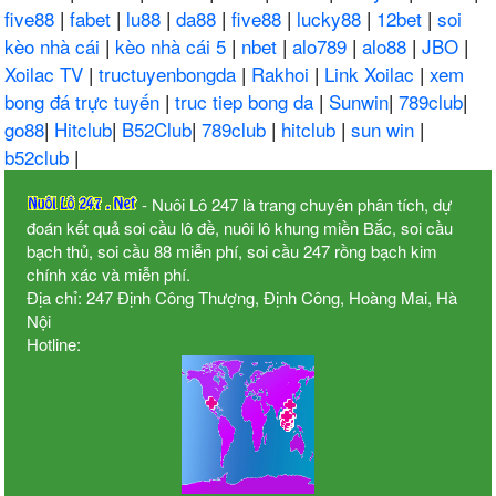
five88
|
fabet
|
lu88
|
da88
|
five88
|
lucky88
|
12bet
|
soi
kèo nhà cái
|
kèo nhà cái 5
|
nbet
|
alo789
|
alo88
|
JBO
|
Xoilac TV
|
tructuyenbongda
|
Rakhoi
|
Link Xoilac
|
xem
bong đá trực tuyến
|
truc tiep bong da
|
Sunwin
|
789club
|
go88
|
Hitclub
|
B52Club
|
789club
|
hitclub
|
sun win
|
b52club
|
- Nuôi Lô 247 là trang chuyên phân tích, dự
đoán kết quả soi cầu lô đề, nuôi lô khung miền Bắc, soi cầu
bạch thủ, soi cầu 88 miễn phí, soi cầu 247 rồng bạch kim
chính xác và miễn phí.
Địa chỉ: 247 Định Công Thượng, Định Công, Hoàng Mai, Hà
Nội
Hotline: