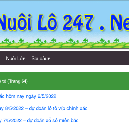
Nuôi Lô▾
Soi cầu▾
ô tô
(Trang 64)
bắc hôm nay ngày 9/5/2022
y 8/5/2022 – dự đoán lô tô víp chính xác
y 7/5/2022 – dự đoán xổ số miền bắc