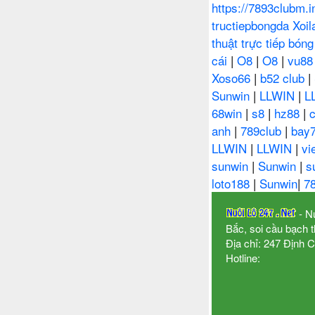
https://7893clubm.i
tructiepbongda Xoi
thuật trực tiếp bón
cái
|
O8
|
O8
|
vu8
Xoso66
|
b52 club
|
Sunwin
|
LLWIN
|
L
68win
|
s8
|
hz88
|
anh
|
789club
|
bay
LLWIN
|
LLWIN
|
vi
sunwin
|
Sunwin
|
s
loto188
|
Sunwin
|
7
- Nu
Bắc, soi cầu bạch t
Địa chỉ: 247 Định 
Hotline: