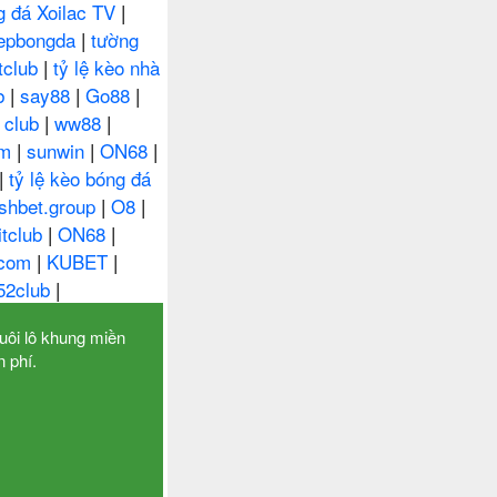
ng đá Xoilac TV
|
iepbongda
|
tường
itclub
|
tỷ lệ kèo nhà
b
|
say88
|
Go88
|
 club
|
ww88
|
7m
|
sunwin
|
ON68
|
|
tỷ lệ kèo bóng đá
shbet.group
|
O8
|
hitclub
|
ON68
|
 com
|
KUBET
|
52club
|
nuôi lô khung miền
 phí.