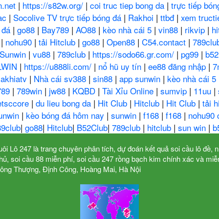
n.net
|
https://s82w.org/
|
coi truc tiep bong da
|
trực tiếp bó
lac
|
Socolive TV trực tiếp bóng đá
|
Rakhoi
|
ttbđ
|
xem truct
g đá
|
go88
|
Bay789
|
AO88
|
kèo nhà cái 5
|
vin88
|
rikvip
|
h
8
|
nohu90
|
tải Hitclub
|
go88
|
Open88
|
C54.contact
|
789clu
Sunwin
|
vu88
|
789club
|
https://sodo66.gr.com/
|
pg99
|
b52
LWIN
|
https://u888li.com/
|
nổ hũ uy tín
|
ee88 đăng nhập
|
cakhiatv
|
Nhà cái sv388
|
sin88
|
app sunwin
|
kèo nhà cái 5
789
|
789win
|
jw88
|
KQBD
|
Tài Xỉu Online
|
sumvip
|
11uu
|
etsccore
|
du lieu bong da
|
Hit Club
|
Hitclub
|
Hit Club
|
tải 
unwin
|
kèo bóng đá hôm nay
|
sunwin
|
f168
|
f168
|
nohu90
89club
|
go88
|
Hitclub
|
B52Club
|
789club
|
hitclub
|
sun win
|
b
ôi Lô 247 là trang chuyên phân tích, dự đoán kết quả soi cầu lô đề, 
hủ, soi cầu 88 miễn phí, soi cầu 247 rồng bạch kim chính xác và miễn
Công Thượng, Định Công, Hoàng Mai, Hà Nội