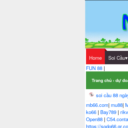
Home
Soi Cầu▾
FUN 88
|
Trang chủ
›
dự đo
soi cầu 88 ng
mb66.com
|
mu88
|
ko66
|
Bay789
|
rik
Open88
|
C54.cont
https://sodo66.gr.