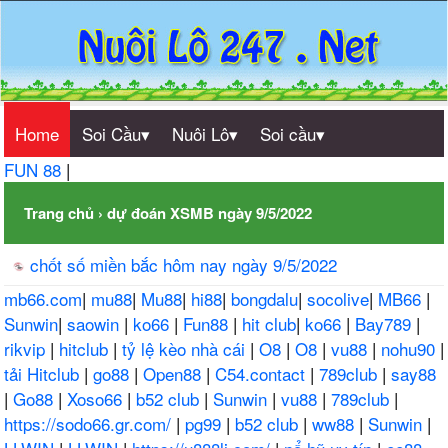
Home
Soi Cầu▾
Nuôi Lô▾
Soi cầu▾
FUN 88
|
Trang chủ
›
dự đoán XSMB ngày 9/5/2022
chốt số miền bắc hôm nay ngày 9/5/2022
mb66.com
|
mu88
|
Mu88
|
hi88
|
bongdalu
|
socolive
|
MB66
|
Sunwin
|
saowin
|
ko66
|
Fun88
|
hit club
|
ko66
|
Bay789
|
rikvip
|
hitclub
|
tỷ lệ kèo nhà cái
|
O8
|
O8
|
vu88
|
nohu90
|
tải Hitclub
|
go88
|
Open88
|
C54.contact
|
789club
|
say88
|
Go88
|
Xoso66
|
b52 club
|
Sunwin
|
vu88
|
789club
|
https://sodo66.gr.com/
|
pg99
|
b52 club
|
ww88
|
Sunwin
|