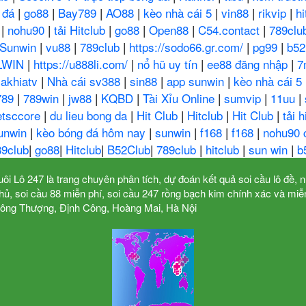
g đá
|
go88
|
Bay789
|
AO88
|
kèo nhà cái 5
|
vin88
|
rikvip
|
h
8
|
nohu90
|
tải Hitclub
|
go88
|
Open88
|
C54.contact
|
789clu
Sunwin
|
vu88
|
789club
|
https://sodo66.gr.com/
|
pg99
|
b52
LWIN
|
https://u888li.com/
|
nổ hũ uy tín
|
ee88 đăng nhập
|
cakhiatv
|
Nhà cái sv388
|
sin88
|
app sunwin
|
kèo nhà cái 5
789
|
789win
|
jw88
|
KQBD
|
Tài Xỉu Online
|
sumvip
|
11uu
|
etsccore
|
du lieu bong da
|
Hit Club
|
Hitclub
|
Hit Club
|
tải 
unwin
|
kèo bóng đá hôm nay
|
sunwin
|
f168
|
f168
|
nohu90
89club
|
go88
|
Hitclub
|
B52Club
|
789club
|
hitclub
|
sun win
|
b
ôi Lô 247 là trang chuyên phân tích, dự đoán kết quả soi cầu lô đề, 
hủ, soi cầu 88 miễn phí, soi cầu 247 rồng bạch kim chính xác và miễn
Công Thượng, Định Công, Hoàng Mai, Hà Nội