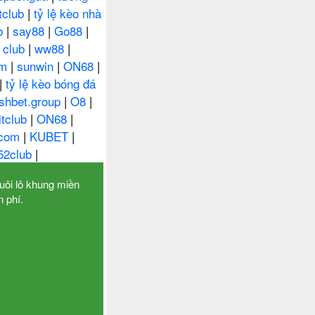
itclub
|
tỷ lệ kèo nhà
b
|
say88
|
Go88
|
 club
|
ww88
|
7m
|
sunwin
|
ON68
|
|
tỷ lệ kèo bóng đá
shbet.group
|
O8
|
hitclub
|
ON68
|
 com
|
KUBET
|
52club
|
nuôi lô khung miền
 phí.