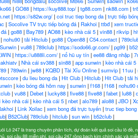
Mu88
|
hi88
|
bongdalu
|
socolive
|
MB66
|
Sunwin
|
saowin
|
ko6
ko66
|
GO88
|
https://kuy888.top/
|
tg88.com
|
nk88.com
|
tr
n.net
|
https://s82w.org/
|
coi truc tiep bong da
|
trực tiếp bó
lac
|
Socolive TV trực tiếp bóng đá
|
Rakhoi
|
ttbđ
|
xem truct
g đá
|
go88
|
Bay789
|
AO88
|
kèo nhà cái 5
|
vin88
|
rikvip
|
h
8
|
nohu90
|
tải Hitclub
|
go88
|
Open88
|
C54.contact
|
789clu
Sunwin
|
vu88
|
789club
|
https://sodo66.gr.com/
|
pg99
|
b52
LWIN
|
https://u888li.com/
|
nổ hũ uy tín
|
ee88 đăng nhập
|
cakhiatv
|
Nhà cái sv388
|
sin88
|
app sunwin
|
kèo nhà cái 5
789
|
789win
|
jw88
|
KQBD
|
Tài Xỉu Online
|
sumvip
|
11uu
|
etsccore
|
du lieu bong da
|
Hit Club
|
Hitclub
|
Hit Club
|
tải 
unwin
|
kèo bóng đá hôm nay
|
sunwin
|
f168
|
f168
|
nohu90
tclub
|
vu88
|
Debet
|
lucky88
|
five88
|
five88
|
fabet
|
lu88
|
i kèo nhà cái
|
kèo nhà cái 5
|
nbet
|
alo789
|
alo88
|
JBO
|
Xo
Rakhoi
|
Link Xoilac
|
xem bong đá trực tuyến
|
truc tiep bon
lub
|
B52Club
|
789club
|
hitclub
|
sun win
|
b52club
|
ôi Lô 247 là trang chuyên phân tích, dự đoán kết quả soi cầu lô đề, 
hủ, soi cầu 88 miễn phí, soi cầu 247 rồng bạch kim chính xác và miễn