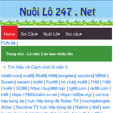
Home
Soi Cầu▾
Nuôi Lô▾
Soi cầu▾
FUN 88
|
Trang chủ
›
Lô xiên 3 an bao nhiêu lần
Tìm hiểu về Cách chơi lô xiên 3
mb66.com
|
mu88
|
Mu88
|
hi88
|
bongdalu
|
socolive
|
MB66
|
Sunwin
|
saowin
|
ko66
|
Fun88
|
hit club
|
mu88
|
f168
|
f168
|
ko66
|
GO88
|
https://kuy888.top/
|
tg88.com
|
nk88.com
|
tr88
|
https://7893clubm.in.net
|
https://s82w.org/
|
coi truc
tiep bong da
|
trực tiếp bóng đá Xoilac TV
|
tructiepbongda
Xoilac
|
Socolive TV trực tiếp bóng đá
|
Rakhoi
|
ttbđ
|
xem