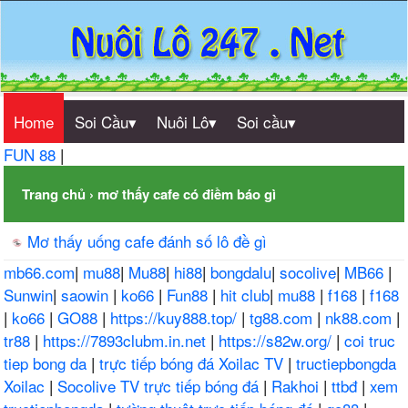
Home
Soi Cầu▾
Nuôi Lô▾
Soi cầu▾
FUN 88
|
Trang chủ
›
mơ thấy cafe có điềm báo gì
Mơ thấy uống cafe đánh số lô đề gì
mb66.com
|
mu88
|
Mu88
|
hi88
|
bongdalu
|
socolive
|
MB66
|
Sunwin
|
saowin
|
ko66
|
Fun88
|
hit club
|
mu88
|
f168
|
f168
|
ko66
|
GO88
|
https://kuy888.top/
|
tg88.com
|
nk88.com
|
tr88
|
https://7893clubm.in.net
|
https://s82w.org/
|
coi truc
tiep bong da
|
trực tiếp bóng đá Xoilac TV
|
tructiepbongda
Xoilac
|
Socolive TV trực tiếp bóng đá
|
Rakhoi
|
ttbđ
|
xem