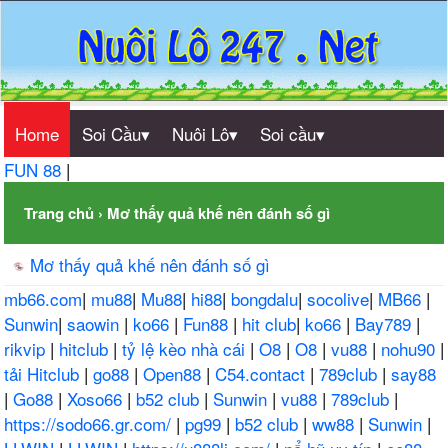
Home
Soi Cầu▾
Nuôi Lô▾
Soi cầu▾
FUN 88
|
Trang chủ
›
Mơ thấy quả khế nên đánh số gì
Mơ thấy quả khế nên đánh số gì
mb66.com
|
mu88
|
Mu88
|
hi88
|
bongdalu
|
socolive
|
MB66
|
Sunwin
|
saowin
|
ko66
|
Fun88
|
hit club
|
ko66
|
Bay789
|
rikvip
|
hitclub
|
tỷ lệ kèo nhà cái
|
O8
|
O8
|
vu88
|
nohu90
|
tải Hitclub
|
go88
|
Open88
|
C54.contact
|
789club
|
say88
|
Go88
|
Xoso66
|
b52 club
|
Sunwin
|
vu88
|
789club
|
https://sodo66.gr.com/
|
pg99
|
b52 club
|
ww88
|
Sunwin
|