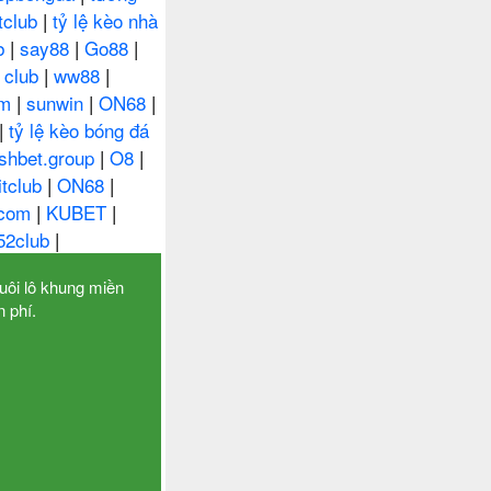
itclub
|
tỷ lệ kèo nhà
b
|
say88
|
Go88
|
 club
|
ww88
|
7m
|
sunwin
|
ON68
|
|
tỷ lệ kèo bóng đá
shbet.group
|
O8
|
hitclub
|
ON68
|
 com
|
KUBET
|
52club
|
nuôi lô khung miền
 phí.