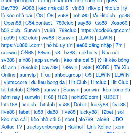
tructiepbongda
|
tường thuật trực tiếp bóng đá
|
go88
|
Bay789
|
AO88
|
kèo nhà cái 5
|
vin88
|
rikvip
|
hitclub
|
tỷ
lệ kèo nhà cái
|
O8
|
O8
|
vu88
|
nohu90
|
tải Hitclub
|
go88
|
Open88
|
C54.contact
|
789club
|
say88
|
Go88
|
Xoso66
|
b52 club
|
Sunwin
|
vu88
|
789club
|
https://sodo66.gr.com/
|
pg99
|
b52 club
|
ww88
|
Sunwin
|
LLWIN
|
LLWIN
|
https://u888li.com/
|
nổ hũ uy tín
|
ee88 đăng nhập
|
7m
|
sunwin
|
ON68
|
68win
|
s8
|
hz88
|
cakhiatv
|
Nhà cái
sv388
|
sin88
|
app sunwin
|
kèo nhà cái 5
|
tỷ lệ kèo bóng
đá anh
|
789club
|
bay789
|
789win
|
jw88
|
KQBD
|
Tài Xỉu
Online
|
sumvip
|
11uu
|
shbet.group
|
O8
|
LLWIN
|
LLWIN
|
vietsccore
|
du lieu bong da
|
Hit Club
|
Hitclub
|
Hit Club
|
tải hitclub
|
ON68
|
sunwin
|
Sunwin
|
sunwin
|
kèo bóng đá
hôm nay
|
sunwin
|
f168
|
f168
|
nohu90 com
|
KUBET
|
loto188
|
hitclub
|
hitclub
|
vu88
|
Debet
|
lucky88
|
five88
|
five88
|
fabet
|
lu88
|
da88
|
five88
|
lucky88
|
12bet
|
soi
kèo nhà cái
|
kèo nhà cái 5
|
nbet
|
alo789
|
alo88
|
JBO
|
Xoilac TV
|
tructuyenbongda
|
Rakhoi
|
Link Xoilac
|
xem