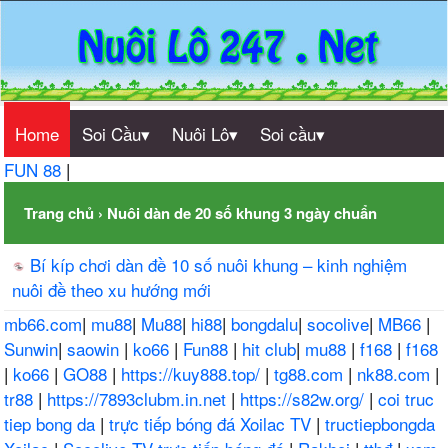
Home
Soi Cầu▾
Nuôi Lô▾
Soi cầu▾
FUN 88
|
Trang chủ
›
Nuôi dàn de 20 số khung 3 ngày chuẩn
Bí kíp chơi dàn đề 10 số nuôi khung – kinh nghiệm
nuôi đề theo xu hướng mới
mb66.com
|
mu88
|
Mu88
|
hi88
|
bongdalu
|
socolive
|
MB66
|
Sunwin
|
saowin
|
ko66
|
Fun88
|
hit club
|
mu88
|
f168
|
f168
|
ko66
|
GO88
|
https://kuy888.top/
|
tg88.com
|
nk88.com
|
tr88
|
https://7893clubm.in.net
|
https://s82w.org/
|
coi truc
tiep bong da
|
trực tiếp bóng đá Xoilac TV
|
tructiepbongda