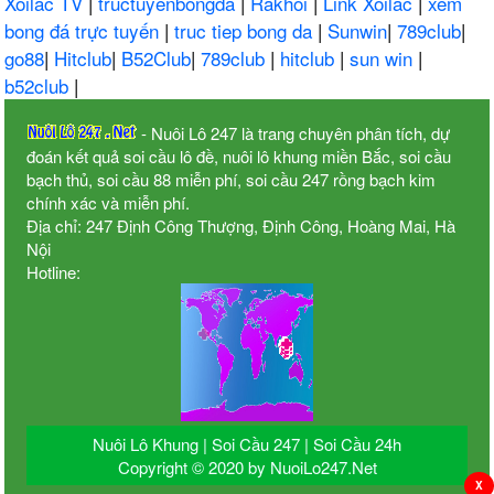
Xoilac TV
|
tructuyenbongda
|
Rakhoi
|
Link Xoilac
|
xem
bong đá trực tuyến
|
truc tiep bong da
|
Sunwin
|
789club
|
go88
|
Hitclub
|
B52Club
|
789club
|
hitclub
|
sun win
|
b52club
|
- Nuôi Lô 247 là trang chuyên phân tích, dự
đoán kết quả soi cầu lô đề, nuôi lô khung miền Bắc, soi cầu
bạch thủ, soi cầu 88 miễn phí, soi cầu 247 rồng bạch kim
chính xác và miễn phí.
Địa chỉ: 247 Định Công Thượng, Định Công, Hoàng Mai, Hà
Nội
Hotline:
Nuôi Lô Khung
|
Soi Cầu 247
|
Soi Cầu 24h
Copyright © 2020 by NuoiLo247.Net
X