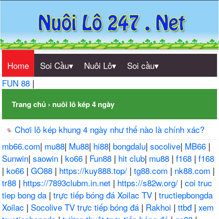
Home
Soi Cầu▾
Nuôi Lô▾
Soi cầu▾
FUN 88
|
Trang chủ
›
nuôi lô kép 4 ngày
Chơi lô kép khung 4 ngày như thế nào là chính xác?
mb66.com
|
mu88
|
Mu88
|
hi88
|
bongdalu
|
socolive
|
MB66
|
Sunwin
|
saowin
|
ko66
|
Fun88
|
hit club
|
mu88
|
f168
|
f168
|
ko66
|
GO88
|
https://kuy888.top/
|
tg88.com
|
nk88.com
|
tr88
|
https://7893clubm.in.net
|
https://s82w.org/
|
coi truc
tiep bong da
|
trực tiếp bóng đá Xoilac TV
|
tructiepbongda
Xoilac
|
Socolive TV trực tiếp bóng đá
|
Rakhoi
|
ttbđ
|
xem