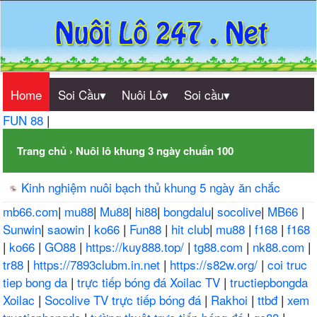
Home
Soi Cầu▾
Nuôi Lô▾
Soi cầu▾
FUN 88
|
Trang chủ
›
Nuôi lô khung 3 ngày chuẩn 100
Kinh nghiệm nuôi bạch thủ khung 5 ngày ăn chắc
mb66.com
|
mu88
|
Mu88
|
hi88
|
bongdalu
|
socolive
|
MB66
|
Sunwin
|
saowin
|
ko66
|
Fun88
|
hit club
|
mu88
|
f168
|
f168
|
ko66
|
GO88
|
https://kuy888.top/
|
tg88.com
|
nk88.com
|
tr88
|
https://7893clubm.in.net
|
https://s82w.org/
|
coi truc
tiep bong da
|
trực tiếp bóng đá Xoilac TV
|
tructiepbongda
Xoilac
|
Socolive TV trực tiếp bóng đá
|
Rakhoi
|
ttbđ
|
xem