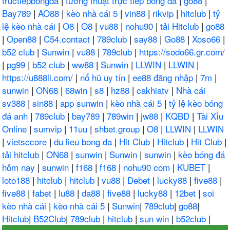
tructiepbongda
|
tường thuật trực tiếp bóng đá
|
go88
|
Bay789
|
AO88
|
kèo nhà cái 5
|
vin88
|
rikvip
|
hitclub
|
tỷ
lệ kèo nhà cái
|
O8
|
O8
|
vu88
|
nohu90
|
tải Hitclub
|
go88
|
Open88
|
C54.contact
|
789club
|
say88
|
Go88
|
Xoso66
|
b52 club
|
Sunwin
|
vu88
|
789club
|
https://sodo66.gr.com/
|
pg99
|
b52 club
|
ww88
|
Sunwin
|
LLWIN
|
LLWIN
|
https://u888li.com/
|
nổ hũ uy tín
|
ee88 đăng nhập
|
7m
|
sunwin
|
ON68
|
68win
|
s8
|
hz88
|
cakhiatv
|
Nhà cái
sv388
|
sin88
|
app sunwin
|
kèo nhà cái 5
|
tỷ lệ kèo bóng
đá anh
|
789club
|
bay789
|
789win
|
jw88
|
KQBD
|
Tài Xỉu
Online
|
sumvip
|
11uu
|
shbet.group
|
O8
|
LLWIN
|
LLWIN
|
vietsccore
|
du lieu bong da
|
Hit Club
|
Hitclub
|
Hit Club
|
tải hitclub
|
ON68
|
sunwin
|
Sunwin
|
sunwin
|
kèo bóng đá
hôm nay
|
sunwin
|
f168
|
f168
|
nohu90 com
|
KUBET
|
loto188
|
hitclub
|
hitclub
|
vu88
|
Debet
|
lucky88
|
five88
|
five88
|
fabet
|
lu88
|
da88
|
five88
|
lucky88
|
12bet
|
soi
kèo nhà cái
|
kèo nhà cái 5
|
Sunwin
|
789club
|
go88
|
Hitclub
|
B52Club
|
789club
|
hitclub
|
sun win
|
b52club
|