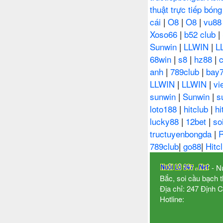
thuật trực tiếp bón
cái
|
O8
|
O8
|
vu8
Xoso66
|
b52 club
|
Sunwin
|
LLWIN
|
L
68win
|
s8
|
hz88
|
anh
|
789club
|
bay
LLWIN
|
LLWIN
|
vi
sunwin
|
Sunwin
|
s
loto188
|
hitclub
|
hi
lucky88
|
12bet
|
so
tructuyenbongda
|
789club
|
go88
|
Hitc
- Nu
Bắc, soi cầu bạch t
Địa chỉ: 247 Định 
Hotline: