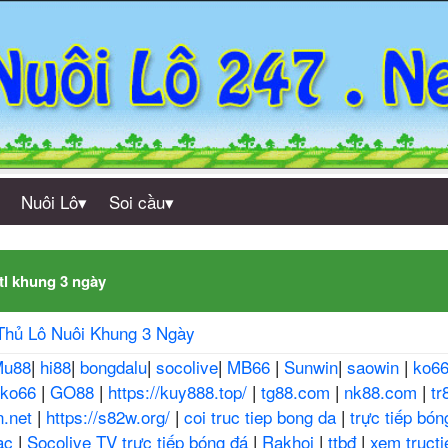
Nuôi Lô▾
Soi cầu▾
tl khung 3 ngày
Thủ Lô Nuôi Khung 3 Ngày
Mu88
|
hi88
|
bongdalu
|
socolive
|
MB66
|
Sunwin
|
saowin
|
ko6
ko66
|
GO88
|
https://kuy888.top/
|
tg88.com
|
nk88.com
|
tr
n.net
|
https://s82w.org/
|
coi truc tiep bong da
|
trực tiếp bó
lac
|
Socolive TV trực tiếp bóng đá
|
Rakhoi
|
ttbđ
|
xem truct