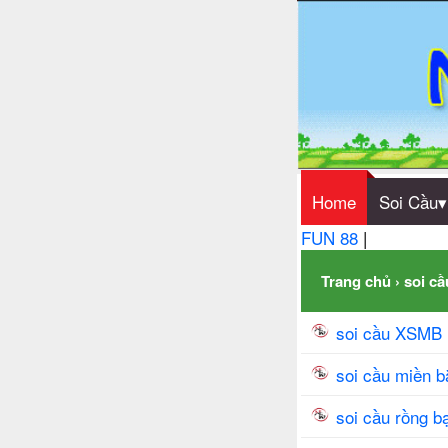
Home
Soi Cầu▾
FUN 88
|
Trang chủ
›
soi cầ
soi cầu XSMB 
soi cầu miền 
soi cầu rồng 