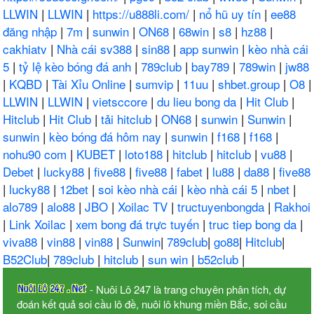
LLWIN
|
LLWIN
|
https://u888li.com/
|
nổ hũ uy tín
|
ee88
đăng nhập
|
7m
|
sunwin
|
ON68
|
68win
|
s8
|
hz88
|
cakhiatv
|
Nhà cái sv388
|
sin88
|
app sunwin
|
kèo nhà cái
5
|
tỷ lệ kèo bóng đá anh
|
789club
|
bay789
|
789win
|
jw88
|
KQBD
|
Tài Xỉu Online
|
sumvip
|
11uu
|
shbet.group
|
O8
|
LLWIN
|
LLWIN
|
vietsccore
|
du lieu bong da
|
Hit Club
|
Hitclub
|
Hit Club
|
tải hitclub
|
ON68
|
sunwin
|
Sunwin
|
sunwin
|
kèo bóng đá hôm nay
|
sunwin
|
f168
|
f168
|
nohu90 com
|
KUBET
|
loto188
|
hitclub
|
hitclub
|
vu88
|
Debet
|
lucky88
|
five88
|
five88
|
fabet
|
lu88
|
da88
|
five88
|
lucky88
|
12bet
|
soi kèo nhà cái
|
kèo nhà cái 5
|
nbet
|
alo789
|
alo88
|
JBO
|
Xoilac TV
|
tructuyenbongda
|
Rakhoi
|
Link Xoilac
|
xem bong đá trực tuyến
|
truc tiep bong da
|
viva88
|
vin88
|
vin88
|
Sunwin
|
789club
|
go88
|
Hitclub
|
B52Club
|
789club
|
hitclub
|
sun win
|
b52club
|
- Nuôi Lô 247 là trang chuyên phân tích, dự
đoán kết quả soi cầu lô đề, nuôi lô khung miền Bắc, soi cầu