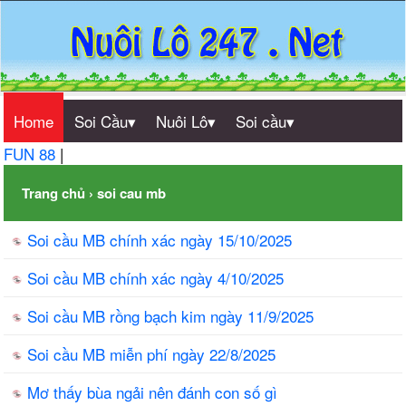
Home
Soi Cầu▾
Nuôi Lô▾
Soi cầu▾
FUN 88
|
Trang chủ
›
soi cau mb
Soi cầu MB chính xác ngày 15/10/2025
Soi cầu MB chính xác ngày 4/10/2025
Soi cầu MB rồng bạch kim ngày 11/9/2025
Soi cầu MB miễn phí ngày 22/8/2025
Mơ thấy bùa ngải nên đánh con số gì