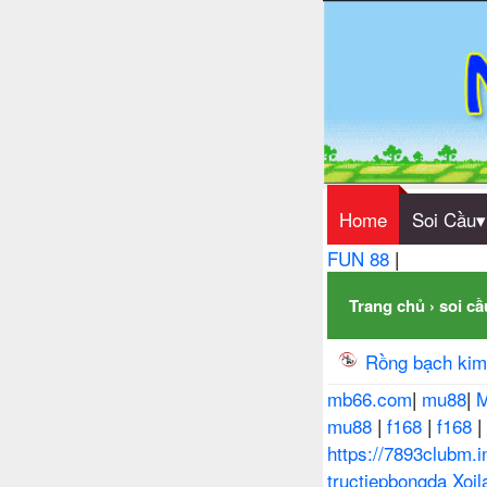
Home
Soi Cầu▾
FUN 88
|
Trang chủ
›
soi c
Rồng bạch kim 
mb66.com
|
mu88
|
mu88
|
f168
|
f168
|
https://7893clubm.i
tructiepbongda Xoi