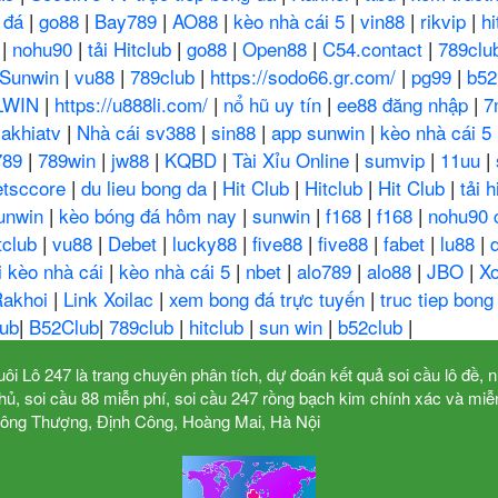
g đá
|
go88
|
Bay789
|
AO88
|
kèo nhà cái 5
|
vin88
|
rikvip
|
h
8
|
nohu90
|
tải Hitclub
|
go88
|
Open88
|
C54.contact
|
789clu
Sunwin
|
vu88
|
789club
|
https://sodo66.gr.com/
|
pg99
|
b52
LWIN
|
https://u888li.com/
|
nổ hũ uy tín
|
ee88 đăng nhập
|
cakhiatv
|
Nhà cái sv388
|
sin88
|
app sunwin
|
kèo nhà cái 5
789
|
789win
|
jw88
|
KQBD
|
Tài Xỉu Online
|
sumvip
|
11uu
|
etsccore
|
du lieu bong da
|
Hit Club
|
Hitclub
|
Hit Club
|
tải 
unwin
|
kèo bóng đá hôm nay
|
sunwin
|
f168
|
f168
|
nohu90
tclub
|
vu88
|
Debet
|
lucky88
|
five88
|
five88
|
fabet
|
lu88
|
i kèo nhà cái
|
kèo nhà cái 5
|
nbet
|
alo789
|
alo88
|
JBO
|
Xo
Rakhoi
|
Link Xoilac
|
xem bong đá trực tuyến
|
truc tiep bon
lub
|
B52Club
|
789club
|
hitclub
|
sun win
|
b52club
|
ôi Lô 247 là trang chuyên phân tích, dự đoán kết quả soi cầu lô đề, 
hủ, soi cầu 88 miễn phí, soi cầu 247 rồng bạch kim chính xác và miễn
Công Thượng, Định Công, Hoàng Mai, Hà Nội