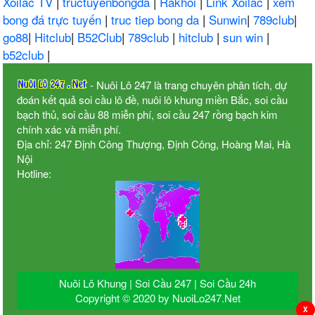
Xoilac TV
|
tructuyenbongda
|
Rakhoi
|
Link Xoilac
|
xem
bong đá trực tuyến
|
truc tiep bong da
|
Sunwin
|
789club
|
go88
|
Hitclub
|
B52Club
|
789club
|
hitclub
|
sun win
|
b52club
|
- Nuôi Lô 247 là trang chuyên phân tích, dự
đoán kết quả soi cầu lô đề, nuôi lô khung miền Bắc, soi cầu
bạch thủ, soi cầu 88 miễn phí, soi cầu 247 rồng bạch kim
chính xác và miễn phí.
Địa chỉ: 247 Định Công Thượng, Định Công, Hoàng Mai, Hà
Nội
Hotline:
Nuôi Lô Khung
|
Soi Cầu 247
|
Soi Cầu 24h
Copyright © 2020 by NuoiLo247.Net
X