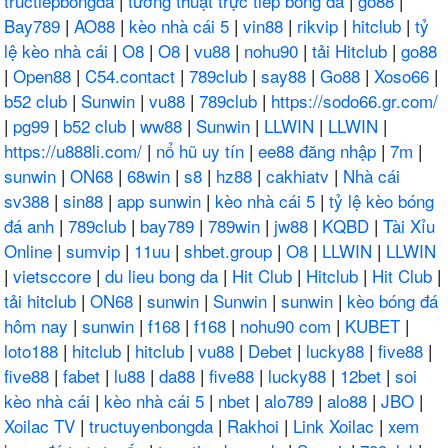
tructiepbongda
|
tường thuật trực tiếp bóng đá
|
go88
|
Bay789
|
AO88
|
kèo nhà cái 5
|
vin88
|
rikvip
|
hitclub
|
tỷ
lệ kèo nhà cái
|
O8
|
O8
|
vu88
|
nohu90
|
tải Hitclub
|
go88
|
Open88
|
C54.contact
|
789club
|
say88
|
Go88
|
Xoso66
|
b52 club
|
Sunwin
|
vu88
|
789club
|
https://sodo66.gr.com/
|
pg99
|
b52 club
|
ww88
|
Sunwin
|
LLWIN
|
LLWIN
|
https://u888li.com/
|
nổ hũ uy tín
|
ee88 đăng nhập
|
7m
|
sunwin
|
ON68
|
68win
|
s8
|
hz88
|
cakhiatv
|
Nhà cái
sv388
|
sin88
|
app sunwin
|
kèo nhà cái 5
|
tỷ lệ kèo bóng
đá anh
|
789club
|
bay789
|
789win
|
jw88
|
KQBD
|
Tài Xỉu
Online
|
sumvip
|
11uu
|
shbet.group
|
O8
|
LLWIN
|
LLWIN
|
vietsccore
|
du lieu bong da
|
Hit Club
|
Hitclub
|
Hit Club
|
tải hitclub
|
ON68
|
sunwin
|
Sunwin
|
sunwin
|
kèo bóng đá
hôm nay
|
sunwin
|
f168
|
f168
|
nohu90 com
|
KUBET
|
loto188
|
hitclub
|
hitclub
|
vu88
|
Debet
|
lucky88
|
five88
|
five88
|
fabet
|
lu88
|
da88
|
five88
|
lucky88
|
12bet
|
soi
kèo nhà cái
|
kèo nhà cái 5
|
nbet
|
alo789
|
alo88
|
JBO
|
Xoilac TV
|
tructuyenbongda
|
Rakhoi
|
Link Xoilac
|
xem