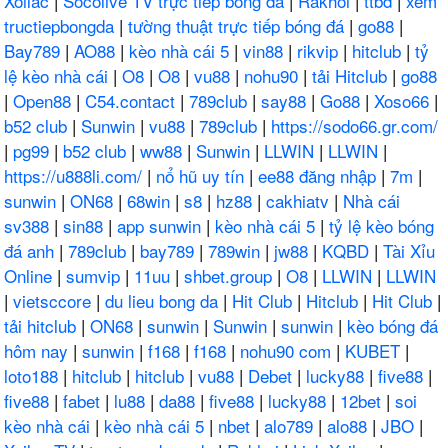
Xoilac
|
Socolive TV trực tiếp bóng đá
|
Rakhoi
|
ttbđ
|
xem
tructiepbongda
|
tường thuật trực tiếp bóng đá
|
go88
|
Bay789
|
AO88
|
kèo nhà cái 5
|
vin88
|
rikvip
|
hitclub
|
tỷ
lệ kèo nhà cái
|
O8
|
O8
|
vu88
|
nohu90
|
tải Hitclub
|
go88
|
Open88
|
C54.contact
|
789club
|
say88
|
Go88
|
Xoso66
|
b52 club
|
Sunwin
|
vu88
|
789club
|
https://sodo66.gr.com/
|
pg99
|
b52 club
|
ww88
|
Sunwin
|
LLWIN
|
LLWIN
|
https://u888li.com/
|
nổ hũ uy tín
|
ee88 đăng nhập
|
7m
|
sunwin
|
ON68
|
68win
|
s8
|
hz88
|
cakhiatv
|
Nhà cái
sv388
|
sin88
|
app sunwin
|
kèo nhà cái 5
|
tỷ lệ kèo bóng
đá anh
|
789club
|
bay789
|
789win
|
jw88
|
KQBD
|
Tài Xỉu
Online
|
sumvip
|
11uu
|
shbet.group
|
O8
|
LLWIN
|
LLWIN
|
vietsccore
|
du lieu bong da
|
Hit Club
|
Hitclub
|
Hit Club
|
tải hitclub
|
ON68
|
sunwin
|
Sunwin
|
sunwin
|
kèo bóng đá
hôm nay
|
sunwin
|
f168
|
f168
|
nohu90 com
|
KUBET
|
loto188
|
hitclub
|
hitclub
|
vu88
|
Debet
|
lucky88
|
five88
|
five88
|
fabet
|
lu88
|
da88
|
five88
|
lucky88
|
12bet
|
soi
kèo nhà cái
|
kèo nhà cái 5
|
nbet
|
alo789
|
alo88
|
JBO
|