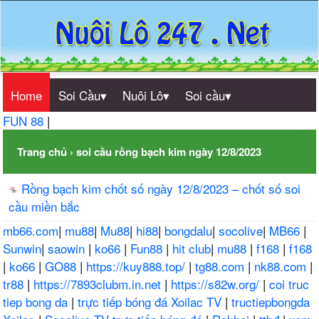
Home
Soi Cầu▾
Nuôi Lô▾
Soi cầu▾
FUN 88
|
Trang chủ
›
soi cầu rồng bạch kim ngày 12/8/2023
Rồng bạch kim chốt số ngày 12/8/2023 – chốt số soi
cầu miền bắc
mb66.com
|
mu88
|
Mu88
|
hi88
|
bongdalu
|
socolive
|
MB66
|
Sunwin
|
saowin
|
ko66
|
Fun88
|
hit club
|
mu88
|
f168
|
f168
|
ko66
|
GO88
|
https://kuy888.top/
|
tg88.com
|
nk88.com
|
tr88
|
https://7893clubm.in.net
|
https://s82w.org/
|
coi truc
tiep bong da
|
trực tiếp bóng đá Xoilac TV
|
tructiepbongda