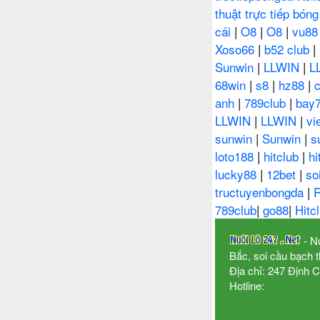
thuật trực tiếp bón
cái
|
O8
|
O8
|
vu8
Xoso66
|
b52 club
|
Sunwin
|
LLWIN
|
L
68win
|
s8
|
hz88
|
anh
|
789club
|
bay
LLWIN
|
LLWIN
|
vi
sunwin
|
Sunwin
|
s
loto188
|
hitclub
|
hi
lucky88
|
12bet
|
so
tructuyenbongda
|
789club
|
go88
|
Hitc
- Nu
Bắc, soi cầu bạch t
Địa chỉ: 247 Định 
Hotline: