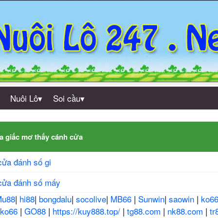
Nuôi Lô▾
Soi cầu▾
ĩa giấc mơ thấy cánh cửa
cửa đánh số gi
cửa đánh số mấy
Mu88
|
hi88
|
bongdalu
|
socolive
|
MB66
|
Sunwin
|
saowin
|
ko6
ko66
|
GO88
|
https://kuy888.top/
|
tg88.com
|
nk88.com
|
tr