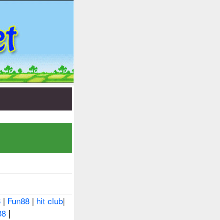
6
|
Fun88
|
hit club
|
88
|