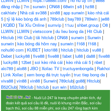
LLWIN
|
LLWIN
|
https://u888li.com/
|
nổ hũ uy tín
|
ee88
đăng nhập
|
7m
|
sunwin
|
ON68
|
68win
|
s8
|
hz88
|
cakhiatv
|
Nhà cái sv388
|
sin88
|
app sunwin
|
kèo nhà cái
5
|
tỷ lệ kèo bóng đá anh
|
789club
|
bay789
|
789win
|
jw88
|
KQBD
|
Tài Xỉu Online
|
sumvip
|
11uu
|
shbet.group
|
O8
|
LLWIN
|
LLWIN
|
vietsccore
|
du lieu bong da
|
Hit Club
|
Hitclub
|
Hit Club
|
tải hitclub
|
ON68
|
sunwin
|
Sunwin
|
sunwin
|
kèo bóng đá hôm nay
|
sunwin
|
f168
|
f168
|
nohu90 com
|
KUBET
|
loto188
|
hitclub
|
hitclub
|
vu88
|
Debet
|
lucky88
|
five88
|
five88
|
fabet
|
lu88
|
da88
|
five88
|
lucky88
|
12bet
|
soi kèo nhà cái
|
kèo nhà cái 5
|
nbet
|
alo789
|
alo88
|
JBO
|
Xoilac TV
|
tructuyenbongda
|
Rakhoi
|
Link Xoilac
|
xem bong đá trực tuyến
|
truc tiep bong da
|
viva88
|
vin88
|
vin88
|
Sunwin
|
789club
|
go88
|
Hitclub
|
B52Club
|
789club
|
hitclub
|
sun win
|
b52club
|
- Nuôi Lô 247 là trang chuyên phân tích, dự
đoán kết quả soi cầu lô đề, nuôi lô khung miền Bắc, soi cầu
bạch thủ, soi cầu 88 miễn phí, soi cầu 247 rồng bạch kim