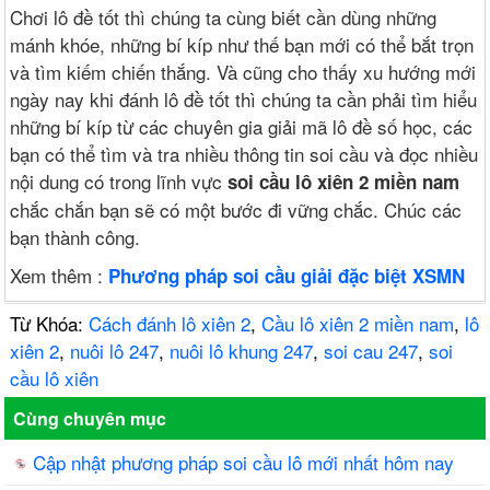
Chơi lô đề tốt thì chúng ta cùng biết cần dùng những
mánh khóe, những bí kíp như thế bạn mới có thể bắt trọn
và tìm kiếm chiến thắng. Và cũng cho thấy xu hướng mới
ngày nay khi đánh lô đề tốt thì chúng ta cần phải tìm hiểu
những bí kíp từ các chuyên gia giải mã lô đề số học, các
bạn có thể tìm và tra nhiều thông tin soi cầu và đọc nhiều
nội dung có trong lĩnh vực
soi cầu lô xiên 2 miền nam
chắc chắn bạn sẽ có một bước đi vững chắc. Chúc các
bạn thành công.
Xem thêm :
Phương pháp soi cầu giải đặc biệt XSMN
Từ Khóa:
Cách đánh lô xiên 2
,
Cầu lô xiên 2 miền nam
,
lô
xiên 2
,
nuôi lô 247
,
nuôi lô khung 247
,
soi cau 247
,
soi
cầu lô xiên
Cùng chuyên mục
Cập nhật phương pháp soi cầu lô mới nhất hôm nay