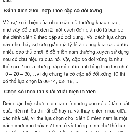
Đánh xiên 2 kết hợp theo cặp số đối xứng
Với sự xuất hiện của nhiều đài mở thưởng khác nhau,
như vậy để chơi xiên 2 một cách đơn giản đó là bạn có
thể đánh xiên 2 theo cặp số đối xúng. Với cách lựa chọn
này cho thấy sự đơn giản mà tỷ lệ ăn cũng khá cao được
nhiều cao thủ chơi lô đề miền nam thường xuyên sử dụng
nếu có dấu hiệu ra của nó. Vậy cặp số đối xứng là như
thế nào ? đó là những cặp số được tính tổng tròn lên như
10 – 20 – 30,…Ví dụ chúng ta có cặp số đối xứng 10 thì
có thể lựa chọn là 06-14, 02- 18, ..
Chọn số theo tần suất xuất hiện lô xiên
Điểm đặc biệt chơi miền nam là những con số có tần suất
xuất hiện nhiều thì rất dễ hay ra và thay phiên nhau giữa
các nhà đài, vì thế lựa chọn chơi xiên 2 miền nam là một
cách chơi cho thấy sự tinh tế và thông minh như thế bạn