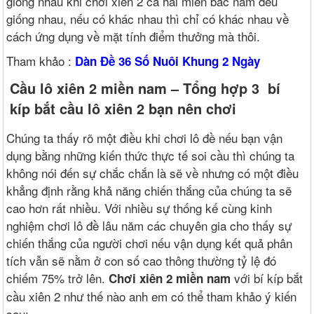
giống nhau khi chơi xiên 2 cả hai miền bắc nam đều
giống nhau, nếu có khác nhau thì chỉ có khác nhau về
cách ứng dụng về mặt tính điểm thưởng mà thôi.
Tham khảo :
Dàn Đề 36 Số Nuôi Khung 2 Ngày
Cầu lô xiên 2 miền nam – Tổng hợp 3 bí
kíp bắt cầu lô xiên 2 bạn nên chơi
Chúng ta thấy rõ một điều khi chơi lô đề nếu bạn vận
dụng bằng những kiến thức thực tế soi cầu thì chúng ta
không nói đến sự chắc chắn là sẽ về nhưng có một điều
khẳng định rằng khả năng chiến thắng của chúng ta sẽ
cao hơn rất nhiều. Với nhiều sự thống kế cùng kinh
nghiệm chơi lô đề lâu năm các chuyên gia cho thấy sự
chiến thắng của người chơi nếu vận dụng kết quả phân
tích vẫn sẽ nằm ở con số cao thông thường tỷ lệ đó
chiếm 75% trở lên.
với bí kíp bắt
Chơi xiên 2 miền nam
cầu xiên 2 như thế nào anh em có thể tham khảo ý kiến
sau: