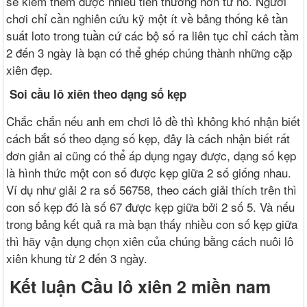
sẽ kiếm thêm được nhiều tiền thưởng hơn từ nó. Người
chơi chỉ cần nghiên cứu kỹ một ít về bảng thống kê tần
suất loto trong tuần cứ các bộ số ra liên tục chỉ cách tầm
2 đến 3 ngày là bạn có thể ghép chúng thành những cặp
xiên đẹp.
Soi cầu lô xiên theo dạng số kẹp
Chắc chắn nếu anh em chơi lô đề thì không khó nhận biết
cách bắt số theo dạng số kẹp, đây là cách nhận biết rất
đơn giản ai cũng có thể áp dụng ngay được, dạng số kẹp
là hình thức một con số được kẹp giữa 2 số giống nhau.
Ví dụ như giải 2 ra số 56758, theo cách giải thích trên thì
con số kẹp đó là số 67 được kẹp giữa bởi 2 số 5. Và nếu
trong bảng kết quả ra mà bạn thấy nhiều con số kẹp giữa
thì hãy vận dụng chọn xiên của chúng bằng cách nuôi lô
xiên khung từ 2 đến 3 ngày.
Kết luận Cầu lô xiên 2 miền nam