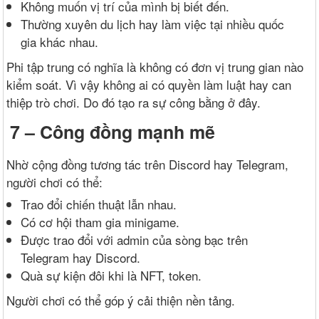
Không muốn vị trí của mình bị biết đến.
Thường xuyên du lịch hay làm việc tại nhiều quốc
gia khác nhau.
Phi tập trung có nghĩa là không có đơn vị trung gian nào
kiểm soát. Vì vậy không ai có quyền làm luật hay can
thiệp trò chơi. Do đó tạo ra sự công bằng ở đây.
7 – Công đồng mạnh mẽ
Nhờ cộng đồng tương tác trên Discord hay Telegram,
người chơi có thể:
Trao đổi chiến thuật lẫn nhau.
Có cơ hội tham gia minigame.
Được trao đổi với admin của sòng bạc trên
Telegram hay Discord.
Quà sự kiện đôi khi là NFT, token.
Người chơi có thể góp ý cải thiện nền tảng.