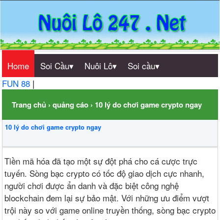
Home
Soi Cầu▾
Nuôi Lô▾
Soi cầu▾
FUN 88
|
Trang chủ
›
quảng cáo
›
10 lý do chơi game crypto ngay
10 lý do chơi game crypto ngay
Tiền mã hóa đã tạo một sự đột phá cho cá cược trực
tuyến. Sòng bạc crypto có tốc độ giao dịch cực nhanh,
người chơi được ẩn danh và đặc biệt công nghệ
blockchain đem lại sự bảo mật. Với những ưu điểm vượt
trội này so với game online truyền thống, sòng bạc crypto