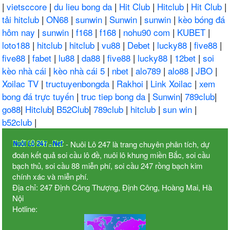
|
vietsccore
|
du lieu bong da
|
Hit Club
|
Hitclub
|
Hit Club
|
tải hitclub
|
ON68
|
sunwin
|
Sunwin
|
sunwin
|
kèo bóng đá
hôm nay
|
sunwin
|
f168
|
f168
|
nohu90 com
|
KUBET
|
loto188
|
hitclub
|
hitclub
|
vu88
|
Debet
|
lucky88
|
five88
|
five88
|
fabet
|
lu88
|
da88
|
five88
|
lucky88
|
12bet
|
soi
kèo nhà cái
|
kèo nhà cái 5
|
nbet
|
alo789
|
alo88
|
JBO
|
Xoilac TV
|
tructuyenbongda
|
Rakhoi
|
Link Xoilac
|
xem
bong đá trực tuyến
|
truc tiep bong da
|
Sunwin
|
789club
|
go88
|
Hitclub
|
B52Club
|
789club
|
hitclub
|
sun win
|
b52club
|
- Nuôi Lô 247 là trang chuyên phân tích, dự
đoán kết quả soi cầu lô đề, nuôi lô khung miền Bắc, soi cầu
bạch thủ, soi cầu 88 miễn phí, soi cầu 247 rồng bạch kim
chính xác và miễn phí.
Địa chỉ: 247 Định Công Thượng, Định Công, Hoàng Mai, Hà
Nội
Hotline: