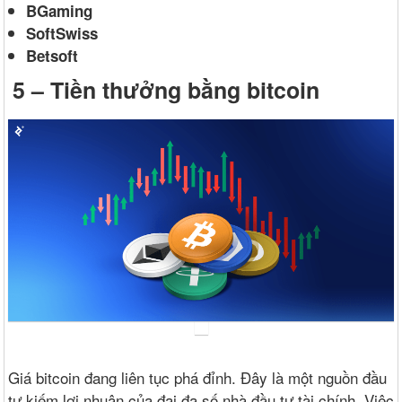
BGaming
SoftSwiss
Betsoft
5 – Tiền thưởng bằng bitcoin
Giá bitcoin đang liên tục phá đỉnh. Đây là một nguồn đầu
tư kiếm lợi nhuận của đại đa số nhà đầu tư tài chính. Việc