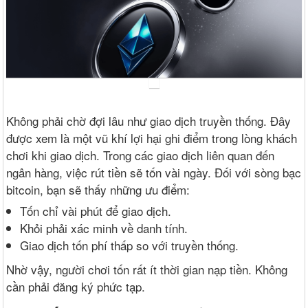
Không phải chờ đợi lâu như giao dịch truyền thống. Đây
được xem là một vũ khí lợi hại ghi điểm trong lòng khách
chơi khi giao dịch. Trong các giao dịch liên quan đến
ngân hàng, việc rút tiền sẽ tốn vài ngày. Đối với sòng bạc
bitcoin, bạn sẽ thấy những ưu điểm:
Tốn chỉ vài phút để giao dịch.
Khỏi phải xác minh về danh tính.
Giao dịch tốn phí thấp so với truyền thống.
Nhờ vậy, người chơi tốn rất ít thời gian nạp tiền. Không
cần phải đăng ký phức tạp.