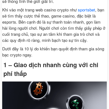
sẽ thống lĩnh thế giới giải trí.
Khi vào một trang web casino crypto như
sportsbet
, bạn
sẽ tìm thấy cược thể thao, game casino, đặc biệt là
esports. Bên cạnh đó là sự thanh toán nhanh, gọn làm
hài lòng người chơi. Người chơi còn tìm thấy giấy phép ở
cuối trang chủ, tạo sự an tâm khi tham gia trò chơi và
các quy định rõ ràng, minh bạch tạo sự tin cậy.
Dưới đây là 10 lý do khiến bạn quyết định tham gia sòng
bạc crypto ngay.
1 – Giao dịch nhanh cùng với chi
phí thấp