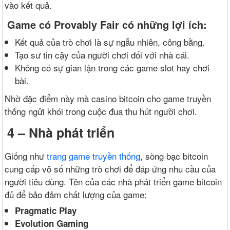
vào kết quả.
Game có Provably Fair có những lợi ích:
Kết quả của trò chơi là sự ngẫu nhiên, công bằng.
Tạo sư tin cậy của người chơi đối với nhà cái.
Không có sự gian lận trong các game slot hay chơi
bài.
Nhờ đặc điểm này mà casino bitcoin cho game truyền
thống ngửi khói trong cuộc đua thu hút người chơi.
4 – Nhà phát triển
Giống như
trang game truyền thống
, sòng bạc bitcoin
cung cấp vô số những trò chơi để đáp ứng nhu cầu của
người tiêu dùng. Tên của các nhà phát triển game bitcoin
đủ để bảo đảm chất lượng của game:
Pragmatic Play
Evolution Gaming