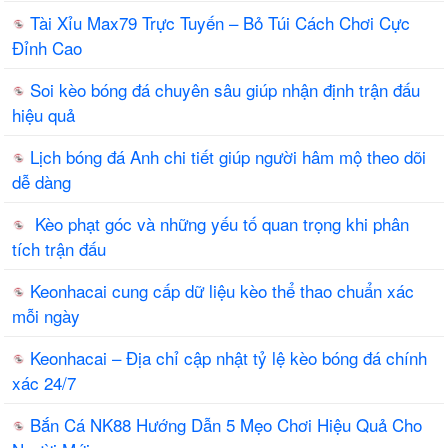
Tài Xỉu Max79 Trực Tuyến – Bỏ Túi Cách Chơi Cực
Đỉnh Cao
Soi kèo bóng đá chuyên sâu giúp nhận định trận đấu
hiệu quả
Lịch bóng đá Anh chi tiết giúp người hâm mộ theo dõi
dễ dàng
Kèo phạt góc và những yếu tố quan trọng khi phân
tích trận đấu
Keonhacai cung cấp dữ liệu kèo thể thao chuẩn xác
mỗi ngày
Keonhacai – Địa chỉ cập nhật tỷ lệ kèo bóng đá chính
xác 24/7
Bắn Cá NK88 Hướng Dẫn 5 Mẹo Chơi Hiệu Quả Cho