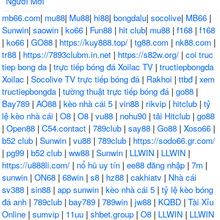
Người Mới
mb66.com
|
mu88
|
Mu88
|
hi88
|
bongdalu
|
socolive
|
MB66
|
Sunwin
|
saowin
|
ko66
|
Fun88
|
hit club
|
mu88
|
f168
|
f168
|
ko66
|
GO88
|
https://kuy888.top/
|
tg88.com
|
nk88.com
|
tr88
|
https://7893clubm.in.net
|
https://s82w.org/
|
coi truc
tiep bong da
|
trực tiếp bóng đá Xoilac TV
|
tructiepbongda
Xoilac
|
Socolive TV trực tiếp bóng đá
|
Rakhoi
|
ttbđ
|
xem
tructiepbongda
|
tường thuật trực tiếp bóng đá
|
go88
|
Bay789
|
AO88
|
kèo nhà cái 5
|
vin88
|
rikvip
|
hitclub
|
tỷ
lệ kèo nhà cái
|
O8
|
O8
|
vu88
|
nohu90
|
tải Hitclub
|
go88
|
Open88
|
C54.contact
|
789club
|
say88
|
Go88
|
Xoso66
|
b52 club
|
Sunwin
|
vu88
|
789club
|
https://sodo66.gr.com/
|
pg99
|
b52 club
|
ww88
|
Sunwin
|
LLWIN
|
LLWIN
|
https://u888li.com/
|
nổ hũ uy tín
|
ee88 đăng nhập
|
7m
|
sunwin
|
ON68
|
68win
|
s8
|
hz88
|
cakhiatv
|
Nhà cái
sv388
|
sin88
|
app sunwin
|
kèo nhà cái 5
|
tỷ lệ kèo bóng
đá anh
|
789club
|
bay789
|
789win
|
jw88
|
KQBD
|
Tài Xỉu
Online
|
sumvip
|
11uu
|
shbet.group
|
O8
|
LLWIN
|
LLWIN