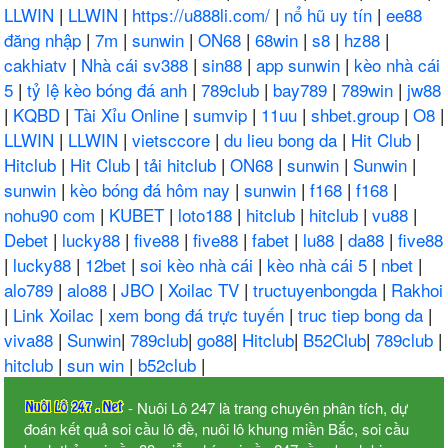
LLWIN
|
LLWIN
|
https://u888li.com/
|
nổ hũ uy tín
|
ee88
đăng nhập
|
7m
|
sunwin
|
ON68
|
68win
|
s8
|
hz88
|
cakhiatv
|
Nhà cái sv388
|
sin88
|
app sunwin
|
kèo nhà cái
5
|
tỷ lệ kèo bóng đá anh
|
789club
|
bay789
|
789win
|
jw88
|
KQBD
|
Tài Xỉu Online
|
sumvip
|
11uu
|
shbet.group
|
O8
|
LLWIN
|
LLWIN
|
vietsccore
|
du lieu bong da
|
Hit Club
|
Hitclub
|
Hit Club
|
tải hitclub
|
ON68
|
sunwin
|
Sunwin
|
sunwin
|
kèo bóng đá hôm nay
|
sunwin
|
f168
|
f168
|
nohu90 com
|
KUBET
|
loto188
|
hitclub
|
hitclub
|
vu88
|
Debet
|
lucky88
|
five88
|
five88
|
fabet
|
lu88
|
da88
|
five88
|
lucky88
|
12bet
|
soi kèo nhà cái
|
kèo nhà cái 5
|
nbet
|
alo789
|
alo88
|
JBO
|
Xoilac TV
|
tructuyenbongda
|
Rakhoi
|
Link Xoilac
|
xem bong đá trực tuyến
|
truc tiep bong da
|
viva88
|
Sunwin
|
789club
|
go88
|
Hitclub
|
B52Club
|
789club
|
hitclub
|
sun win
|
b52club
|
- Nuôi Lô 247 là trang chuyên phân tích, dự
đoán kết quả soi cầu lô đề, nuôi lô khung miền Bắc, soi cầu