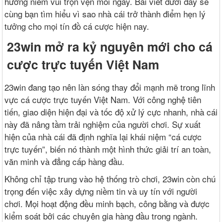
hưởng niềm vui trọn vẹn mỗi ngày. Bài viết dưới đây sẽ
cùng bạn tìm hiểu vì sao nhà cái trở thành điểm hẹn lý
tưởng cho mọi tín đồ cá cược hiện nay.
23win mở ra kỷ nguyên mới cho cá
cược trực tuyến Việt Nam
23win đang tạo nên làn sóng thay đổi mạnh mẽ trong lĩnh
vực cá cược trực tuyến Việt Nam. Với công nghệ tiên
tiến, giao diện hiện đại và tốc độ xử lý cực nhanh, nhà cái
này đã nâng tầm trải nghiệm của người chơi. Sự xuất
hiện của nhà cái đã định nghĩa lại khái niệm “cá cược
trực tuyến”, biến nó thành một hình thức giải trí an toàn,
văn minh và đẳng cấp hàng đầu.
Không chỉ tập trung vào hệ thống trò chơi, 23win còn chú
trọng đến việc xây dựng niềm tin và uy tín với người
chơi. Mọi hoạt động đều minh bạch, công bằng và được
kiểm soát bởi các chuyên gia hàng đầu trong ngành.