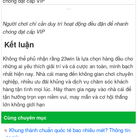
Người chơi chỉ cần duy trì hoạt động đều đặn để nhanh
chóng đạt cấp VIP
Kết luận
Không thể phủ nhận rằng 23win là lựa chọn hàng đầu cho
những ai yêu thích giải trí và cá cược an toàn, minh bạch
nhất hiện nay. Nhà cái mang đến không gian chơi chuyên
nghiệp, nhiều ưu đãi khủng và dịch vụ chăm sóc khách
hàng tận tình mọi lúc. Hãy tham gia ngay vào nhà cái để
tận hưởng trọn vẹn niềm vui, may mắn và cơ hội thắng
lớn không giới hạn
Cùng chuyên mục
Khung thành chuẩn quốc tế bao nhiêu mét? Thông tin