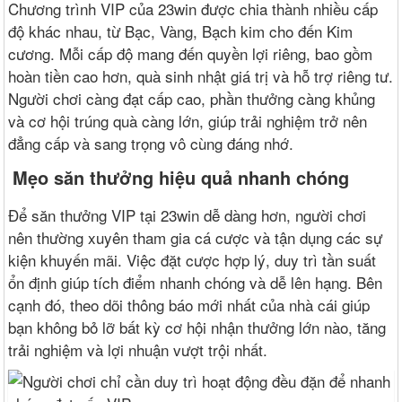
Chương trình VIP của 23win được chia thành nhiều cấp
độ khác nhau, từ Bạc, Vàng, Bạch kim cho đến Kim
cương. Mỗi cấp độ mang đến quyền lợi riêng, bao gồm
hoàn tiền cao hơn, quà sinh nhật giá trị và hỗ trợ riêng tư.
Người chơi càng đạt cấp cao, phần thưởng càng khủng
và cơ hội trúng quà càng lớn, giúp trải nghiệm trở nên
đẳng cấp và sang trọng vô cùng đáng nhớ.
Mẹo săn thưởng hiệu quả nhanh chóng
Để săn thưởng VIP tại 23win dễ dàng hơn, người chơi
nên thường xuyên tham gia cá cược và tận dụng các sự
kiện khuyến mãi. Việc đặt cược hợp lý, duy trì tần suất
ổn định giúp tích điểm nhanh chóng và dễ lên hạng. Bên
cạnh đó, theo dõi thông báo mới nhất của nhà cái giúp
bạn không bỏ lỡ bất kỳ cơ hội nhận thưởng lớn nào, tăng
trải nghiệm và lợi nhuận vượt trội nhất.