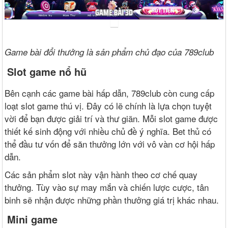
Game bài đổi thưởng là sản phẩm chủ đạo của 789club
Slot game nổ hũ
Bên cạnh các game bài hấp dẫn, 789club còn cung cấp
loạt slot game thú vị. Đây có lẽ chính là lựa chọn tuyệt
vời để bạn được giải trí và thư giãn. Mỗi slot game được
thiết kế sinh động với nhiều chủ đề ý nghĩa. Bet thủ có
thể đầu tư vốn để săn thưởng lớn với vô vàn cơ hội hấp
dẫn.
Các sản phẩm slot này vận hành theo cơ chế quay
thưởng. Tùy vào sự may mắn và chiến lược cược, tân
binh sẽ nhận được những phần thưởng giá trị khác nhau.
Mini game