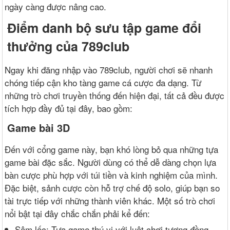
ngày càng được nâng cao.
Điểm danh bộ sưu tập game đổi
thưởng của 789club
Ngay khi đăng nhập vào 789club, người chơi sẽ nhanh
chóng tiếp cận kho tàng game cá cược đa dạng. Từ
những trò chơi truyền thống đến hiện đại, tất cả đều được
tích hợp đầy đủ tại đây, bao gồm:
Game bài 3D
Đến với cổng game này, bạn khó lòng bỏ qua những tựa
game bài đặc sắc. Người dùng có thể dễ dàng chọn lựa
bàn cược phù hợp với túi tiền và kinh nghiệm của mình.
Đặc biệt, sảnh cược còn hỗ trợ chế độ solo, giúp bạn so
tài trực tiếp với những thành viên khác. Một số trò chơi
nổi bật tại đây chắc chắn phải kể đến:
Sâm lốc: Tựa game thú vị với luật chơi tương đồng