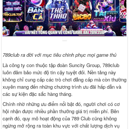
789club ra đời với mục tiêu chinh phục mọi game thủ
Là công ty con thuộc tập đoàn Suncity Group, 789club
luôn đảm bảo mức độ tin cậy tuyệt đối. Nền tảng này
không chỉ cung cấp các trò chơi đẳng cấp mà còn thường
xuyên mang đến những chương trình ưu đãi hấp dẫn và
các sự kiện đặc sắc hàng tháng.
Chính nhờ những ưu điểm nổi bật đó, người chơi có cơ
hội nhận được nhiều phần thưởng giá trị miễn phí. Bên
cạnh đó, quy mô hoạt động của 789 Club cũng không
ngừng mở rộng ra toàn khu vực với chất lượng dịch vụ