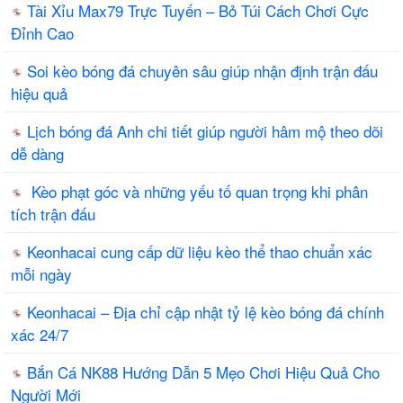
Tài Xỉu Max79 Trực Tuyến – Bỏ Túi Cách Chơi Cực
Đỉnh Cao
Soi kèo bóng đá chuyên sâu giúp nhận định trận đấu
hiệu quả
Lịch bóng đá Anh chi tiết giúp người hâm mộ theo dõi
dễ dàng
Kèo phạt góc và những yếu tố quan trọng khi phân
tích trận đấu
Keonhacai cung cấp dữ liệu kèo thể thao chuẩn xác
mỗi ngày
Keonhacai – Địa chỉ cập nhật tỷ lệ kèo bóng đá chính
xác 24/7
Bắn Cá NK88 Hướng Dẫn 5 Mẹo Chơi Hiệu Quả Cho
Người Mới