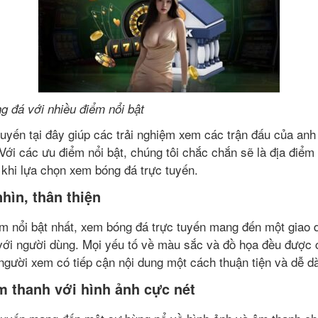
 đá với nhiều điểm nổi bật
uyến tại đây giúp các trải nghiệm xem các trận đấu của an
 Với các ưu điểm nổi bật, chúng tôi chắc chắn sẽ là địa điểm
khi lựa chọn xem bóng đá trực tuyến.
hìn, thân thiện
m nổi bật nhất, xem bóng đá trực tuyến mang đến một giao 
 với người dùng. Mọi yếu tố về màu sắc và đồ họa đều được
gười xem có tiếp cận nội dung một cách thuận tiện và dễ d
m thanh với hình ảnh cực nét