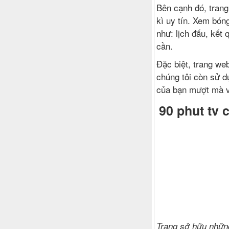
Bên cạnh đó, trang
kì uy tín. Xem bón
như: lịch đấu, kết
cần.
Đặc biệt, trang web
chúng tôi còn sử d
của bạn mượt mà v
90 phut tv 
Trang sở hữu nhữn