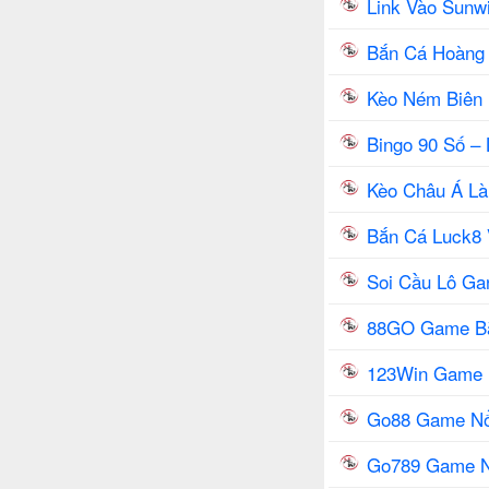
Link Vào Sunw
Bắn Cá Hoàng 
Kèo Ném Biên 
Bingo 90 Số –
Kèo Châu Á Là
Bắn Cá Luck8 
Soi Cầu Lô Ga
88GO Game Bắ
123Win Game N
Go88 Game Nổ
Go789 Game Nổ