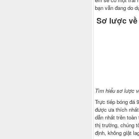
bạn vẫn đang do dự 
Sơ lược về
Tìm hiểu sơ lược v
Trực tiếp bóng đá 
được ưa thích nhất
dẫn nhất trên toàn 
thị trường, chúng 
định, không giật la