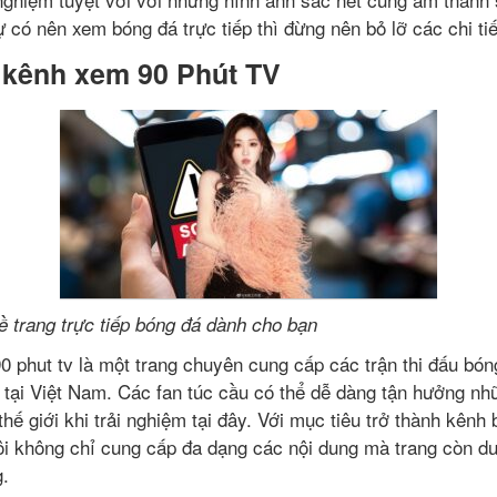
có nên xem bóng đá trực tiếp thì đừng nên bỏ lỡ các chi tiế
 kênh xem 90 Phút TV
ề trang trực tiếp bóng đá dành cho bạn
90 phut tv là một trang chuyên cung cấp các trận thi đấu bón
 tại Việt Nam. Các fan túc cầu có thể dễ dàng tận hưởng nh
thế giới khi trải nghiệm tại đây. Với mục tiêu trở thành kên
tôi không chỉ cung cấp đa dạng các nội dung mà trang còn du
g.