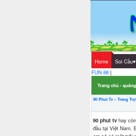
Home
Soi Cầu▾
FUN 88
|
Trang chủ
›
quảng
90 Phut Tv – Trang Tr
hay còn 
90 phut tv
đầu tại Việt Nam. 
em sẽ có một trải 