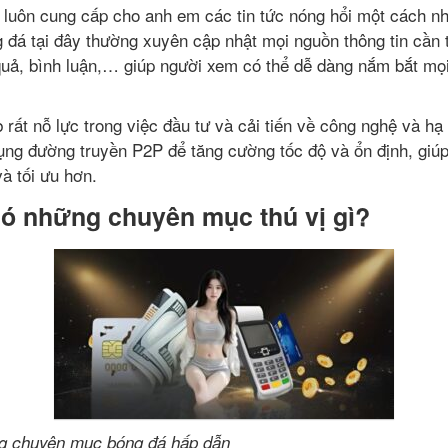
 luôn cung cấp cho anh em các tin tức nóng hổi một cách 
g đá tại đây thường xuyên cập nhật mọi nguồn thông tin cần 
 quả, bình luận,… giúp người xem có thể dễ dàng nắm bắt mọi
 rất nỗ lực trong việc đầu tư và cải tiến về công nghệ và hạ
ụng đường truyền P2P để tăng cường tốc độ và ổn định, giú
à tối ưu hơn.
có những chuyên mục thú vị gì?
g chuyên mục bóng đá hấp dẫn