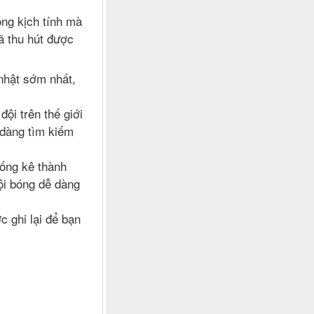
ng kịch tính mà
 thu hút được
 nhật sớm nhất,
ội trên thế giới
 dàng tìm kiếm
hống kê thành
ội bóng dễ dàng
c ghi lại để bạn