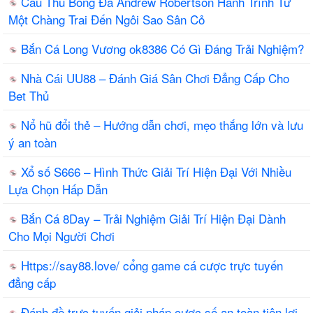
Cầu Thủ Bóng Đá Andrew Robertson Hành Trình Từ
Một Chàng Trai Đến Ngôi Sao Sân Cỏ
Bắn Cá Long Vương ok8386 Có Gì Đáng Trải Nghiệm?
Nhà Cái UU88 – Đánh Giá Sân Chơi Đẳng Cấp Cho
Bet Thủ
Nổ hũ đổi thẻ – Hướng dẫn chơi, mẹo thắng lớn và lưu
ý an toàn
Xổ số S666 – Hình Thức Giải Trí Hiện Đại Với Nhiều
Lựa Chọn Hấp Dẫn
Bắn Cá 8Day – Trải Nghiệm Giải Trí Hiện Đại Dành
Cho Mọi Người Chơi
Https://say88.love/ cổng game cá cược trực tuyến
đẳng cấp
Đánh đề trực tuyến giải pháp cược số an toàn tiện lợi