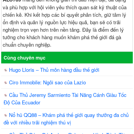
và phù hợp với hội viên yêu thích quan sát kỹ thuật của
chiến kê. Khi kết hợp các bí quyết phân tích, giữ tâm lý
ổn định và quản lý nguồn lực hiệu quả, bạn sẽ có trải
nghiệm trọn vẹn hơn trên nền tảng. Đây là điểm đến lý
tưởng cho khách hàng muốn khám phá thế giới đá gà
chuẩn chuyên nghiệp.
Cùng chuyên mục
Hugo Lloris – Thủ môn hàng đầu thế giới
Ciro Immobile: Ngôi sao của Lazio
Cầu Thủ Jeremy Sarmiento Tài Năng Cánh Giàu Tốc
Độ Của Ecuador
Nổ hũ QQ88 – Khám phá thế giới quay thưởng đa chủ
đề với nhiều trải nghiệm thú vị