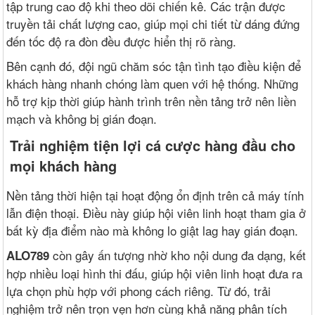
tập trung cao độ khi theo dõi chiến kê. Các trận được
truyền tải chất lượng cao, giúp mọi chi tiết từ dáng đứng
đến tốc độ ra đòn đều được hiển thị rõ ràng.
Bên cạnh đó, đội ngũ chăm sóc tận tình tạo điều kiện để
khách hàng nhanh chóng làm quen với hệ thống. Những
hỗ trợ kịp thời giúp hành trình trên nền tảng trở nên liền
mạch và không bị gián đoạn.
Trải nghiệm tiện lợi cá cược hàng đầu cho
mọi khách hàng
Nền tảng thời hiện tại hoạt động ổn định trên cả máy tính
lẫn điện thoại. Điều này giúp hội viên linh hoạt tham gia ở
bất kỳ địa điểm nào mà không lo giật lag hay gián đoạn.
còn gây ấn tượng nhờ kho nội dung đa dạng, kết
ALO789
hợp nhiều loại hình thi đấu, giúp hội viên linh hoạt đưa ra
lựa chọn phù hợp với phong cách riêng. Từ đó, trải
nghiệm trở nên trọn vẹn hơn cùng khả năng phân tích