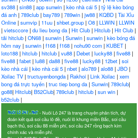
sv388
|
sin88
|
app sunwin
|
kèo nhà cái 5
|
tỷ lệ kèo bóng
đá anh
|
789club
|
bay789
|
789win
|
jw88
|
KQBD
|
Tài Xỉu
Online
|
sumvip
|
11uu
|
shbet.group
|
O8
|
LLWIN
|
LLWIN
|
vietsccore
|
du lieu bong da
|
Hit Club
|
Hitclub
|
Hit Club
|
tải hitclub
|
ON68
|
sunwin
|
Sunwin
|
sunwin
|
kèo bóng đá
hôm nay
|
sunwin
|
f168
|
f168
|
nohu90 com
|
KUBET
|
loto188
|
hitclub
|
hitclub
|
vu88
|
Debet
|
lucky88
|
five88
|
five88
|
fabet
|
lu88
|
da88
|
five88
|
lucky88
|
12bet
|
soi
kèo nhà cái
|
kèo nhà cái 5
|
nbet
|
alo789
|
alo88
|
JBO
|
Xoilac TV
|
tructuyenbongda
|
Rakhoi
|
Link Xoilac
|
xem
bong đá trực tuyến
|
truc tiep bong da
|
Sunwin
|
789club
|
go88
|
Hitclub
|
B52Club
|
789club
|
hitclub
|
sun win
|
b52club
|
- Nuôi Lô 247 là trang chuyên phân tích, dự
đoán kết quả soi cầu lô đề, nuôi lô khung miền Bắc, soi cầu
bạch thủ, soi cầu 88 miễn phí, soi cầu 247 rồng bạch kim
chính xác và miễn phí.