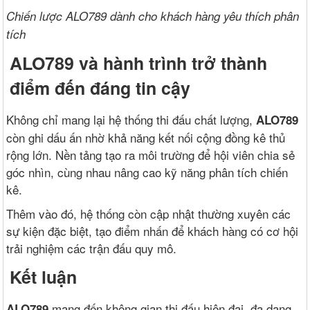
Chiến lược ALO789 dành cho khách hàng yêu thích phân
tích
ALO789 và hành trình trở thành
điểm đến đáng tin cậy
Không chỉ mang lại hệ thống thi đấu chất lượng,
ALO789
còn ghi dấu ấn nhờ khả năng kết nối cộng đồng kê thủ
rộng lớn. Nền tảng tạo ra môi trường để hội viên chia sẻ
góc nhìn, cùng nhau nâng cao kỹ năng phân tích chiến
kê.
Thêm vào đó, hệ thống còn cập nhật thường xuyên các
sự kiện đặc biệt, tạo điểm nhấn để khách hàng có cơ hội
trải nghiệm các trận đấu quy mô.
Kết luận
mang đến không gian thi đấu hiện đại, đa dạng
ALO789