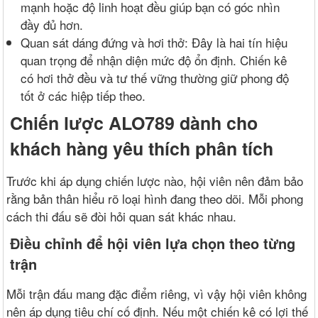
mạnh hoặc độ linh hoạt đều giúp bạn có góc nhìn
đầy đủ hơn.
Quan sát dáng đứng và hơi thở: Đây là hai tín hiệu
quan trọng để nhận diện mức độ ổn định. Chiến kê
có hơi thở đều và tư thế vững thường giữ phong độ
tốt ở các hiệp tiếp theo.
Chiến lược ALO789 dành cho
khách hàng yêu thích phân tích
Trước khi áp dụng chiến lược nào, hội viên nên đảm bảo
rằng bản thân hiểu rõ loại hình đang theo dõi. Mỗi phong
cách thi đấu sẽ đòi hỏi quan sát khác nhau.
Điều chỉnh để hội viên lựa chọn theo từng
trận
Mỗi trận đấu mang đặc điểm riêng, vì vậy hội viên không
nên áp dụng tiêu chí cố định. Nếu một chiến kê có lợi thế