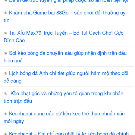
Khám phá Game bài 88Go – sân chơi đổi thưởng uy
tín
Tài Xỉu Max79 Trực Tuyến – Bỏ Túi Cách Chơi Cực
Đỉnh Cao
Soi kèo bóng đá chuyên sâu giúp nhận định trận đấu
hiệu quả
Lịch bóng đá Anh chi tiết giúp người hâm mộ theo dõi
dễ dàng
Kèo phạt góc và những yếu tố quan trọng khi phân
tích trận đấu
Keonhacai cung cấp dữ liệu kèo thể thao chuẩn xác
mỗi ngày
Keonhacai – Địa chỉ cập nhật tỷ lệ kèo bóng đá chính