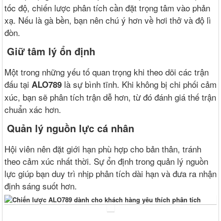
tốc độ, chiến lược phân tích cần đặt trọng tâm vào phản
xạ. Nếu là gà bền, bạn nên chú ý hơn về hơi thở và độ lì
đòn.
Giữ tâm lý ổn định
Một trong những yếu tố quan trọng khi theo dõi các trận
đấu tại
là sự bình tĩnh. Khi không bị chi phối cảm
ALO789
xúc, bạn sẽ phân tích trận dễ hơn, từ đó đánh giá thế trận
chuẩn xác hơn.
Quản lý nguồn lực cá nhân
Hội viên nên đặt giới hạn phù hợp cho bản thân, tránh
theo cảm xúc nhất thời. Sự ổn định trong quản lý nguồn
lực giúp bạn duy trì nhịp phân tích dài hạn và đưa ra nhận
định sáng suốt hơn.