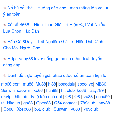
Nổ hũ đổi thẻ – Hướng dẫn chơi, mẹo thắng lớn và lưu
ý an toàn
Xổ số S666 – Hình Thức Giải Trí Hiện Đại Với Nhiều
Lựa Chọn Hấp Dẫn
Bắn Cá 8Day – Trải Nghiệm Giải Trí Hiện Đại Dành
Cho Mọi Người Chơi
Https://say88.love/ cổng game cá cược trực tuyến
đẳng cấp
Đánh đề trực tuyến giải pháp cược số an toàn tiện lợi
mb66.com
|
mu88
|
Mu88
|
hi88
|
bongdalu
|
socolive
|
MB66
|
Sunwin
|
saowin
|
ko66
|
Fun88
|
hit club
|
ko66
|
Bay789
|
rikvip
|
hitclub
|
tỷ lệ kèo nhà cái
|
O8
|
O8
|
vu88
|
nohu90
|
tải Hitclub
|
go88
|
Open88
|
C54.contact
|
789club
|
say88
|
Go88
|
Xoso66
|
b52 club
|
Sunwin
|
vu88
|
789club
|