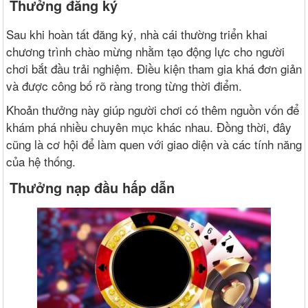
Thưởng đăng ký
Sau khi hoàn tất đăng ký, nhà cái thường triển khai
chương trình chào mừng nhằm tạo động lực cho người
chơi bắt đầu trải nghiệm. Điều kiện tham gia khá đơn giản
và được công bố rõ ràng trong từng thời điểm.
Khoản thưởng này giúp người chơi có thêm nguồn vốn để
khám phá nhiều chuyên mục khác nhau. Đồng thời, đây
cũng là cơ hội để làm quen với giao diện và các tính năng
của hệ thống.
Thưởng nạp đầu hấp dẫn