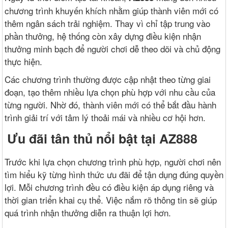
chương trình khuyến khích nhằm giúp thành viên mới có
thêm ngân sách trải nghiệm. Thay vì chỉ tập trung vào
phần thưởng, hệ thống còn xây dựng điều kiện nhận
thưởng minh bạch để người chơi dễ theo dõi và chủ động
thực hiện.
Các chương trình thường được cập nhật theo từng giai
đoạn, tạo thêm nhiều lựa chọn phù hợp với nhu cầu của
từng người. Nhờ đó, thành viên mới có thể bắt đầu hành
trình giải trí với tâm lý thoải mái và nhiều cơ hội hơn.
Ưu đãi tân thủ nổi bật tại AZ888
Trước khi lựa chọn chương trình phù hợp, người chơi nên
tìm hiểu kỹ từng hình thức ưu đãi để tận dụng đúng quyền
lợi. Mỗi chương trình đều có điều kiện áp dụng riêng và
thời gian triển khai cụ thể. Việc nắm rõ thông tin sẽ giúp
quá trình nhận thưởng diễn ra thuận lợi hơn.