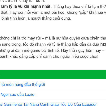
 và tránh “cháy túi” sớm.
Thắng hay thua chỉ là tạm thờ
Tâm lý là vũ khí mạnh nhất:
a thật. Hãy coi mỗi ván là một bài học, không “gấp” khi thua
 bình tĩnh luôn là người thắng cuối cùng.
hông chỉ là trò may rủi – mà là sự hòa quyện giữa chiến thu
 sang trọng, tốc độ nhanh và tỷ lệ thắng hấp dẫn đã đưa
hz
những ai đam mê game bài tinh tế. Hãy thử ngay hôm nay – 
oảnh khắc đẳng cấp chỉ dành cho người hiểu cuộc chơi!
c
Thủ môn hàng đầu thế giới
 Ngôi sao của Lazio
y Sarmiento Tài Năng Cánh Giàu Tốc Độ Của Ecuador