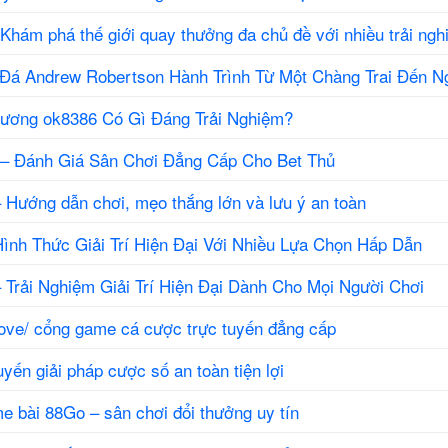
hám phá thế giới quay thưởng đa chủ đề với nhiều trải nghi
Đá Andrew Robertson Hành Trình Từ Một Chàng Trai Đến N
ương ok8386 Có Gì Đáng Trải Nghiệm?
– Đánh Giá Sân Chơi Đẳng Cấp Cho Bet Thủ
– Hướng dẫn chơi, mẹo thắng lớn và lưu ý an toàn
Hình Thức Giải Trí Hiện Đại Với Nhiều Lựa Chọn Hấp Dẫn
 Trải Nghiệm Giải Trí Hiện Đại Dành Cho Mọi Người Chơi
love/ cổng game cá cược trực tuyến đẳng cấp
yến giải pháp cược số an toàn tiện lợi
 bài 88Go – sân chơi đổi thưởng uy tín