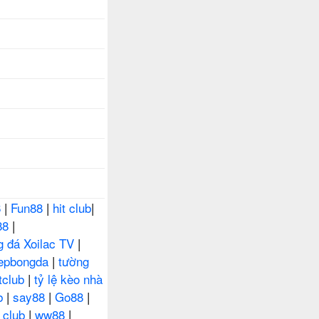
6
|
Fun88
|
hit club
|
88
|
ng đá Xoilac TV
|
iepbongda
|
tường
itclub
|
tỷ lệ kèo nhà
b
|
say88
|
Go88
|
 club
|
ww88
|