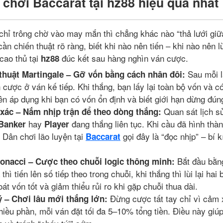
 chơi Baccarat tại hz88 hiệu quả nhất
hỉ trông chờ vào may mắn thì chẳng khác nào “thả lưới giữ
cần chiến thuật rõ ràng, biết khi nào nên tiến – khi nào nên l
cao thủ tại
đúc kết sau hàng nghìn ván cược.
hz88
Sau mỗi l
thuật Martingale – Gỡ vốn bằng cách nhân đôi:
n cược ở ván kế tiếp. Khi thắng, bạn lấy lại toàn bộ vốn và c
ên áp dụng khi bạn có vốn ổn định và biết giới hạn dừng đúng
Quan sát lịch s
xác – Nắm nhịp trận để theo dòng thắng:
hay
đang thắng liên tục. Khi cầu đã hình thà
Banker
Player
 Dân chơi lão luyện tại
gọi đây là “đọc nhịp” – bí k
Baccarat
Bắt đầu bằng
bonacci – Cược theo chuỗi logic thông minh:
thì tiến lên số tiếp theo trong chuỗi, khi thắng thì lùi lại ha
át vốn tốt và giảm thiểu rủi ro khi gặp chuỗi thua dài.
Đừng cược tất tay chỉ vì cảm 
ý – Chơi lâu mới thắng lớn:
iều phần, mỗi ván đặt tối đa 5–10% tổng tiền. Điều này giúp