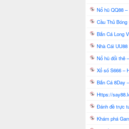
Nổ hũ QQ88 – K
Cầu Thủ Bóng 
Bắn Cá Long V
Nhà Cái UU88 
Nổ hũ đổi thẻ 
Xổ số S666 – 
Bắn Cá 8Day –
Https://say88.
Đánh đề trực tu
Khám phá Game