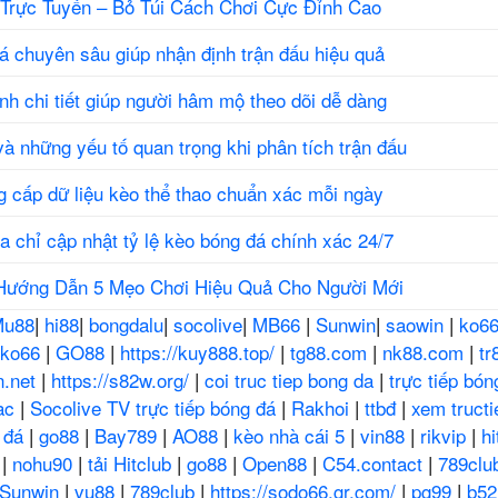
 Trực Tuyến – Bỏ Túi Cách Chơi Cực Đỉnh Cao
á chuyên sâu giúp nhận định trận đấu hiệu quả
nh chi tiết giúp người hâm mộ theo dõi dễ dàng
à những yếu tố quan trọng khi phân tích trận đấu
 cấp dữ liệu kèo thể thao chuẩn xác mỗi ngày
a chỉ cập nhật tỷ lệ kèo bóng đá chính xác 24/7
Hướng Dẫn 5 Mẹo Chơi Hiệu Quả Cho Người Mới
Mu88
|
hi88
|
bongdalu
|
socolive
|
MB66
|
Sunwin
|
saowin
|
ko6
ko66
|
GO88
|
https://kuy888.top/
|
tg88.com
|
nk88.com
|
tr
n.net
|
https://s82w.org/
|
coi truc tiep bong da
|
trực tiếp bó
lac
|
Socolive TV trực tiếp bóng đá
|
Rakhoi
|
ttbđ
|
xem truct
g đá
|
go88
|
Bay789
|
AO88
|
kèo nhà cái 5
|
vin88
|
rikvip
|
h
8
|
nohu90
|
tải Hitclub
|
go88
|
Open88
|
C54.contact
|
789clu
Sunwin
|
vu88
|
789club
|
https://sodo66.gr.com/
|
pg99
|
b52