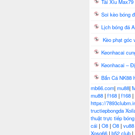
Tài Xỉu Max79
Soi kèo bóng đ
Lịch bóng đá A
Kèo phạt góc v
Keonhacai cung
Keonhacai – Đị
Bắn Cá NK88 
mb66.com
|
mu88
|
mu88
|
f168
|
f168
|
https://7893clubm.i
tructiepbongda Xoi
thuật trực tiếp bón
cái
|
O8
|
O8
|
vu8
Xoso66
|
b52 club
|