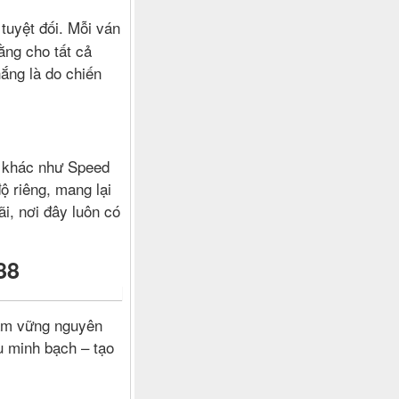
tuyệt đối. Mỗi ván
ằng cho tất cả
hắng là do chiến
n khác như Speed
ộ riêng, mang lại
i, nơi đây luôn có
88
nắm vững nguyên
ều minh bạch – tạo