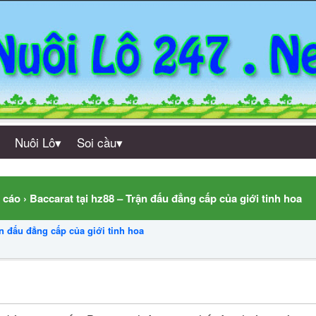
Nuôi Lô▾
Soi cầu▾
 cáo
›
Baccarat tại hz88 – Trận đấu đẳng cấp của giới tinh hoa
ận đấu đẳng cấp của giới tinh hoa