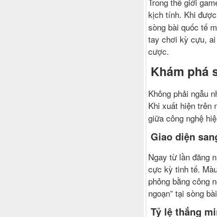
Trong thế giới gam
kịch tính. Khi đượ
sòng bài quốc tế m
tay chơi kỳ cựu, a
cược.
Khám phá s
Không phải ngẫu n
Khi xuất hiện trên
giữa công nghệ hiệ
Giao diện san
Ngay từ lần đăng n
cực kỳ tinh tế. Mà
phỏng bằng công ng
ngoạn” tại sòng bà
Tỷ lệ thắng m