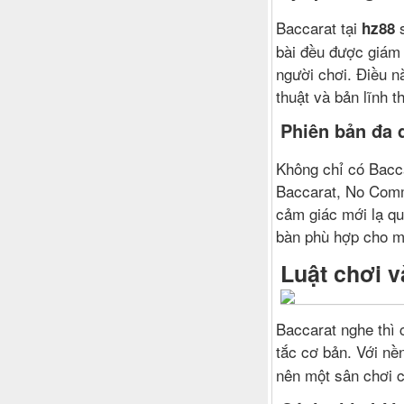
Baccarat tại
s
hz88
bài đều được giám 
người chơi. Điều n
thuật và bản lĩnh 
Phiên bản đa
Không chỉ có Bacca
Baccarat, No Commi
cảm giác mới lạ qu
bàn phù hợp cho mọ
Luật chơi v
Baccarat nghe thì 
tắc cơ bản. Với nề
nên một sân chơi c