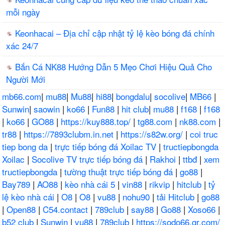
mỗi ngày
Keonhacai – Địa chỉ cập nhật tỷ lệ kèo bóng đá chính
xác 24/7
Bắn Cá NK88 Hướng Dẫn 5 Mẹo Chơi Hiệu Quả Cho
Người Mới
mb66.com
|
mu88
|
Mu88
|
hi88
|
bongdalu
|
socolive
|
MB66
|
Sunwin
|
saowin
|
ko66
|
Fun88
|
hit club
|
mu88
|
f168
|
f168
|
ko66
|
GO88
|
https://kuy888.top/
|
tg88.com
|
nk88.com
|
tr88
|
https://7893clubm.in.net
|
https://s82w.org/
|
coi truc
tiep bong da
|
trực tiếp bóng đá Xoilac TV
|
tructiepbongda
Xoilac
|
Socolive TV trực tiếp bóng đá
|
Rakhoi
|
ttbđ
|
xem
tructiepbongda
|
tường thuật trực tiếp bóng đá
|
go88
|
Bay789
|
AO88
|
kèo nhà cái 5
|
vin88
|
rikvip
|
hitclub
|
tỷ
lệ kèo nhà cái
|
O8
|
O8
|
vu88
|
nohu90
|
tải Hitclub
|
go88
|
Open88
|
C54.contact
|
789club
|
say88
|
Go88
|
Xoso66
|
b52 club
|
Sunwin
|
vu88
|
789club
|
https://sodo66.gr.com/