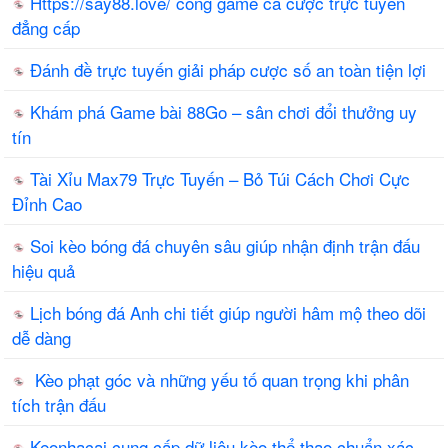
Https://say88.love/ cổng game cá cược trực tuyến
đẳng cấp
Đánh đề trực tuyến giải pháp cược số an toàn tiện lợi
Khám phá Game bài 88Go – sân chơi đổi thưởng uy
tín
Tài Xỉu Max79 Trực Tuyến – Bỏ Túi Cách Chơi Cực
Đỉnh Cao
Soi kèo bóng đá chuyên sâu giúp nhận định trận đấu
hiệu quả
Lịch bóng đá Anh chi tiết giúp người hâm mộ theo dõi
dễ dàng
Kèo phạt góc và những yếu tố quan trọng khi phân
tích trận đấu
Keonhacai cung cấp dữ liệu kèo thể thao chuẩn xác