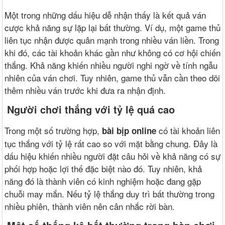
Một trong những dấu hiệu dễ nhận thấy là kết quả ván
cược khả năng sự lặp lại bất thường. Ví dụ, một game thủ
liên tục nhận được quân mạnh trong nhiều ván liền. Trong
khi đó, các tài khoản khác gần như không có cơ hội chiến
thắng. Khả năng khiến nhiều người nghi ngờ về tính ngẫu
nhiên của ván chơi. Tuy nhiên, game thủ vẫn cần theo dõi
thêm nhiều ván trước khi đưa ra nhận định.
Người chơi thắng với tỷ lệ quá cao
Trong một số trường hợp,
có tài khoản liên
bài bịp online
tục thắng với tỷ lệ rất cao so với mặt bằng chung. Đây là
dấu hiệu khiến nhiều người đặt câu hỏi về khả năng có sự
phối hợp hoặc lợi thế đặc biệt nào đó. Tuy nhiên, khả
năng đó là thành viên có kinh nghiệm hoặc đang gặp
chuỗi may mắn. Nếu tỷ lệ thắng duy trì bất thường trong
nhiều phiên, thành viên nên cân nhắc rời bàn.