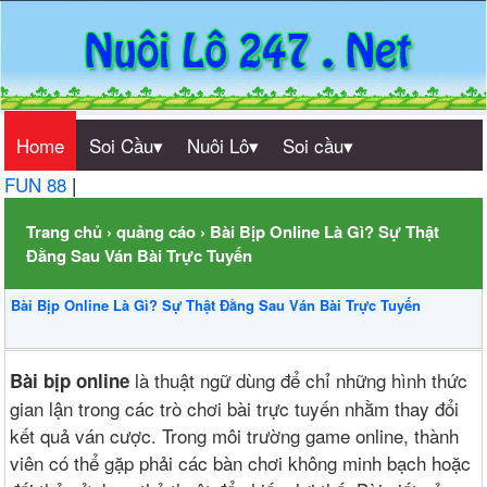
Home
Soi Cầu▾
Nuôi Lô▾
Soi cầu▾
FUN 88
|
Trang chủ
›
quảng cáo
›
Bài Bịp Online Là Gì? Sự Thật
Đằng Sau Ván Bài Trực Tuyến
Bài Bịp Online Là Gì? Sự Thật Đằng Sau Ván Bài Trực Tuyến
là thuật ngữ dùng để chỉ những hình thức
Bài bịp online
gian lận trong các trò chơi bài trực tuyến nhằm thay đổi
kết quả ván cược. Trong môi trường game online, thành
viên có thể gặp phải các bàn chơi không minh bạch hoặc