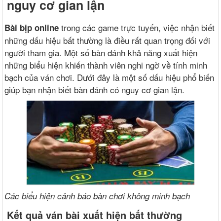
nguy cơ gian lận
trong các game trực tuyến, việc nhận biết
Bài bịp online
những dấu hiệu bất thường là điều rất quan trọng đối với
người tham gia. Một số bàn đánh khả năng xuất hiện
những biểu hiện khiến thành viên nghi ngờ về tính minh
bạch của ván chơi. Dưới đây là một số dấu hiệu phổ biến
giúp bạn nhận biết bàn đánh có nguy cơ gian lận.
Các biểu hiện cảnh báo bàn chơi không minh bạch
Kết quả ván bài xuất hiện bất thường