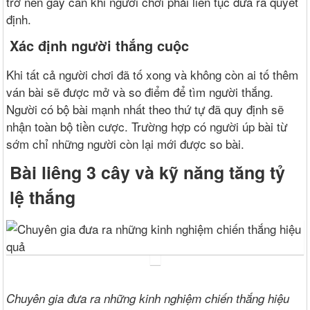
trở nên gay cấn khi người chơi phải liên tục đưa ra quyết
định.
Xác định người thắng cuộc
Khi tất cả người chơi đã tố xong và không còn ai tố thêm
ván bài sẽ được mở và so điểm để tìm người thắng.
Người có bộ bài mạnh nhất theo thứ tự đã quy định sẽ
nhận toàn bộ tiền cược. Trường hợp có người úp bài từ
sớm chỉ những người còn lại mới được so bài.
Bài liêng 3 cây và kỹ năng tăng tỷ
lệ thắng
Chuyên gia đưa ra những kinh nghiệm chiến thắng hiệu