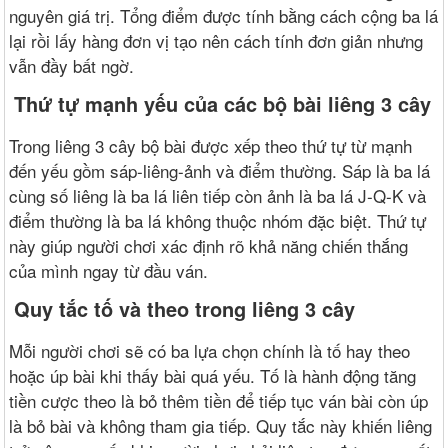
nguyên giá trị. Tổng điểm được tính bằng cách cộng ba lá
lại rồi lấy hàng đơn vị tạo nên cách tính đơn giản nhưng
vẫn đầy bất ngờ.
Thứ tự mạnh yếu của các bộ bài liêng 3 cây
Trong liêng 3 cây bộ bài được xếp theo thứ tự từ mạnh
đến yếu gồm sáp-liêng-ảnh và điểm thường. Sáp là ba lá
cùng số liêng là ba lá liên tiếp còn ảnh là ba lá J-Q-K và
điểm thường là ba lá không thuộc nhóm đặc biệt. Thứ tự
này giúp người chơi xác định rõ khả năng chiến thắng
của mình ngay từ đầu ván.
Quy tắc tố và theo trong liêng 3 cây
Mỗi người chơi sẽ có ba lựa chọn chính là tố hay theo
hoặc úp bài khi thấy bài quá yếu. Tố là hành động tăng
tiền cược theo là bỏ thêm tiền để tiếp tục ván bài còn úp
là bỏ bài và không tham gia tiếp. Quy tắc này khiến liêng