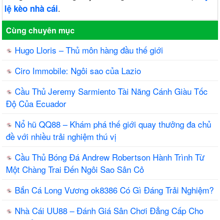
.
lệ kèo nhà cái
Cùng chuyên mục
Hugo Lloris – Thủ môn hàng đầu thế giới
Ciro Immobile: Ngôi sao của Lazio
Cầu Thủ Jeremy Sarmiento Tài Năng Cánh Giàu Tốc
Độ Của Ecuador
Nổ hũ QQ88 – Khám phá thế giới quay thưởng đa chủ
đề với nhiều trải nghiệm thú vị
Cầu Thủ Bóng Đá Andrew Robertson Hành Trình Từ
Một Chàng Trai Đến Ngôi Sao Sân Cỏ
Bắn Cá Long Vương ok8386 Có Gì Đáng Trải Nghiệm?
Nhà Cái UU88 – Đánh Giá Sân Chơi Đẳng Cấp Cho