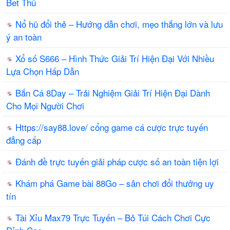
Bet Thủ
Nổ hũ đổi thẻ – Hướng dẫn chơi, mẹo thắng lớn và lưu
ý an toàn
Xổ số S666 – Hình Thức Giải Trí Hiện Đại Với Nhiều
Lựa Chọn Hấp Dẫn
Bắn Cá 8Day – Trải Nghiệm Giải Trí Hiện Đại Dành
Cho Mọi Người Chơi
Https://say88.love/ cổng game cá cược trực tuyến
đẳng cấp
Đánh đề trực tuyến giải pháp cược số an toàn tiện lợi
Khám phá Game bài 88Go – sân chơi đổi thưởng uy
tín
Tài Xỉu Max79 Trực Tuyến – Bỏ Túi Cách Chơi Cực