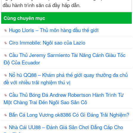
đầu hành trình săn cá đầy hấp dẫn.
Cùng chuyên mục
Hugo Lloris – Thủ môn hàng đầu thế giới
Ciro Immobile: Ngôi sao của Lazio
Cầu Thủ Jeremy Sarmiento Tài Năng Cánh Giàu Tốc
Độ Của Ecuador
Nổ hũ QQ88 – Khám phá thế giới quay thưởng đa chủ
đề với nhiều trải nghiệm thú vị
Cầu Thủ Bóng Đá Andrew Robertson Hành Trình Từ
Một Chàng Trai Đến Ngôi Sao Sân Cỏ
Bắn Cá Long Vương ok8386 Có Gì Đáng Trải Nghiệm?
Nhà Cái UU88 – Đánh Giá Sân Chơi Đẳng Cấp Cho