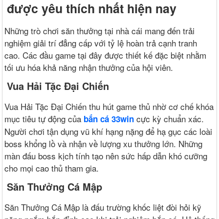
được yêu thích nhất hiện nay
Những trò chơi săn thưởng tại nhà cái mang đến trải
nghiệm giải trí đẳng cấp với tỷ lệ hoàn trả cạnh tranh
cao. Các đầu game tại đây được thiết kế đặc biệt nhằm
tối ưu hóa khả năng nhận thưởng của hội viên.
Vua Hải Tặc Đại Chiến
Vua Hải Tặc Đại Chiến thu hút game thủ nhờ cơ chế khóa
mục tiêu tự động của
cực kỳ chuẩn xác.
bắn cá 33win
Người chơi tận dụng vũ khí hạng nặng để hạ gục các loài
boss khổng lồ và nhận về lượng xu thưởng lớn. Những
màn đấu boss kịch tính tạo nên sức hấp dẫn khó cưỡng
cho mọi cao thủ tham gia.
Săn Thưởng Cá Mập
Săn Thưởng Cá Mập là đấu trường khốc liệt đòi hỏi kỹ