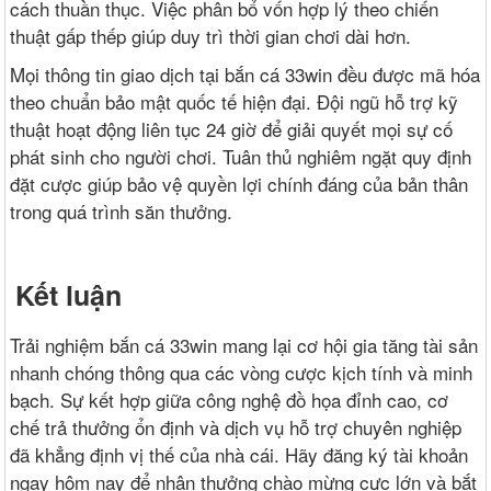
cách thuần thục. Việc phân bổ vốn hợp lý theo chiến
thuật gấp thếp giúp duy trì thời gian chơi dài hơn.
Mọi thông tin giao dịch tại bắn cá 33win đều được mã hóa
theo chuẩn bảo mật quốc tế hiện đại. Đội ngũ hỗ trợ kỹ
thuật hoạt động liên tục 24 giờ để giải quyết mọi sự cố
phát sinh cho người chơi. Tuân thủ nghiêm ngặt quy định
đặt cược giúp bảo vệ quyền lợi chính đáng của bản thân
trong quá trình săn thưởng.
Kết luận
Trải nghiệm bắn cá 33win mang lại cơ hội gia tăng tài sản
nhanh chóng thông qua các vòng cược kịch tính và minh
bạch. Sự kết hợp giữa công nghệ đồ họa đỉnh cao, cơ
chế trả thưởng ổn định và dịch vụ hỗ trợ chuyên nghiệp
đã khẳng định vị thế của nhà cái. Hãy đăng ký tài khoản
ngay hôm nay để nhận thưởng chào mừng cực lớn và bắt