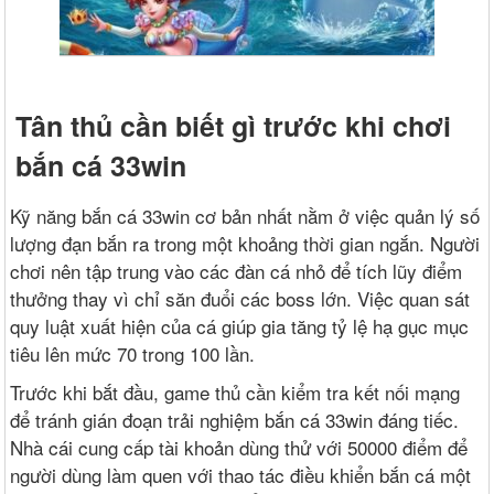
Tân thủ cần biết gì trước khi chơi
bắn cá 33win
Kỹ năng bắn cá 33win cơ bản nhất nằm ở việc quản lý số
lượng đạn bắn ra trong một khoảng thời gian ngắn. Người
chơi nên tập trung vào các đàn cá nhỏ để tích lũy điểm
thưởng thay vì chỉ săn đuổi các boss lớn. Việc quan sát
quy luật xuất hiện của cá giúp gia tăng tỷ lệ hạ gục mục
tiêu lên mức 70 trong 100 lần.
Trước khi bắt đầu, game thủ cần kiểm tra kết nối mạng
để tránh gián đoạn trải nghiệm bắn cá 33win đáng tiếc.
Nhà cái cung cấp tài khoản dùng thử với 50000 điểm để
người dùng làm quen với thao tác điều khiển bắn cá một