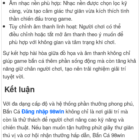
Âm nhạc nền phù hợp: Nhạc nền được chọn lọc kỹ
càng, vừa tạo cảm giác thư giãn vừa kích thích tinh
thần chiến đấu trong game.
Tùy chỉnh âm thanh linh hoạt: Người chơi có thể
điều chỉnh hoặc tắt mở âm thanh theo ý muốn để
phù hợp với không gian và tâm trạng khi chơi.
Sự kết hợp hài hòa giữa đồ họa và âm thanh không chỉ
giúp game bắn cá thêm phần sống động mà còn tăng khả
năng giữ chân người chơi, tạo nên trải nghiệm giải trí
tuyệt vời.
Kết luận
Với đa dạng cấp độ và hệ thống phần thưởng phong phú,
Bắn Cá
không chỉ là nơi giải trí mà
Đăng nhập 98win
còn là thử thách để người chơi nâng cao kỹ năng và
chiến thuật. Nếu bạn muốn tận hưởng phút giây thư giãn
thú vị và cơ hội nhận thưởng hấp dẫn, Bắn Cá 98win