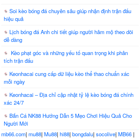
Soi kèo bóng đá chuyên sâu giúp nhận định trận đấu
hiệu quả
Lịch bóng đá Anh chi tiết giúp người hâm mộ theo dõi
dễ dàng
Kèo phạt góc và những yếu tố quan trọng khi phân
tích trận đấu
Keonhacai cung cấp dữ liệu kèo thể thao chuẩn xác
mỗi ngày
Keonhacai – Địa chỉ cập nhật tỷ lệ kèo bóng đá chính
xác 24/7
Bắn Cá NK88 Hướng Dẫn 5 Mẹo Chơi Hiệu Quả Cho
Người Mới
mb66.com
|
mu88
|
Mu88
|
hi88
|
bongdalu
|
socolive
|
MB66
|