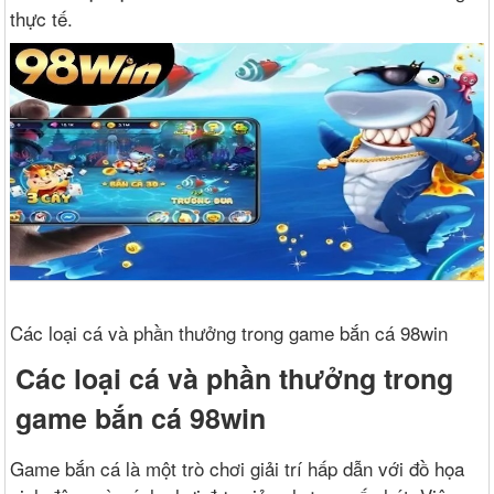
thực tế.
Các loại cá và phần thưởng trong game bắn cá 98win
Các loại cá và phần thưởng trong
game bắn cá 98win
Game bắn cá là một trò chơi giải trí hấp dẫn với đồ họa