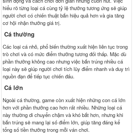
sinh động và cách chơi đơn giản nhưng cuốn hút. Việc
hiểu rõ từng loại cá cùng tỷ lệ thưởng tương ứng sẽ giúp
người chơi có chiến thuật bắn hiệu quả hơn và gia tăng
cơ hội nhận thưởng giá trị.
Cá thường
Các loại cá nhỏ, phổ biến thường xuất hiện liên tục trong
trò chơi và có mức điểm thưởng tương đối thấp. Mặc dù
phần thưởng không cao nhưng việc bắn trúng nhiều cá
loại này sẽ giúp người chơi tích lũy điểm nhanh và duy trì
nguồn đạn để tiếp tục chiến đấu.
Cá lớn
Ngoài cá thường, game còn xuất hiện những con cá lớn
hơn với phần thưởng cao hơn rất nhiều. Những loại cá
này thường di chuyển chậm và khó bắt hơn, nhưng khi
bắn trúng sẽ mang lại số điểm lớn, giúp tăng đáng kể
tổng số tiền thưởng trong mỗi ván chơi.