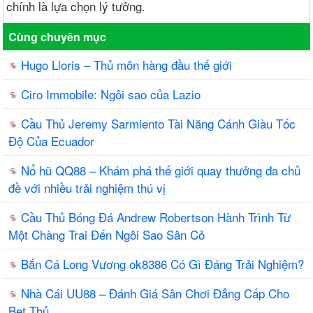
chính là lựa chọn lý tưởng.
Cùng chuyên mục
Hugo Lloris – Thủ môn hàng đầu thế giới
Ciro Immobile: Ngôi sao của Lazio
Cầu Thủ Jeremy Sarmiento Tài Năng Cánh Giàu Tốc
Độ Của Ecuador
Nổ hũ QQ88 – Khám phá thế giới quay thưởng đa chủ
đề với nhiều trải nghiệm thú vị
Cầu Thủ Bóng Đá Andrew Robertson Hành Trình Từ
Một Chàng Trai Đến Ngôi Sao Sân Cỏ
Bắn Cá Long Vương ok8386 Có Gì Đáng Trải Nghiệm?
Nhà Cái UU88 – Đánh Giá Sân Chơi Đẳng Cấp Cho
Bet Thủ