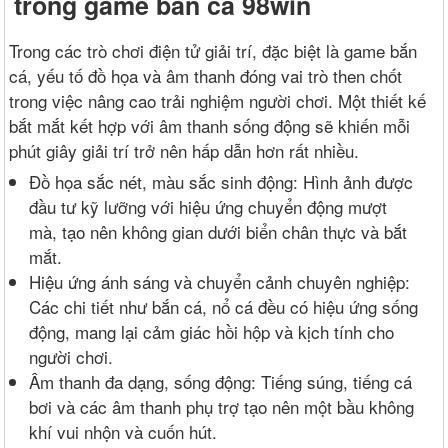
trong game bắn cá 98win
Trong các trò chơi điện tử giải trí, đặc biệt là game bắn
cá, yếu tố đồ họa và âm thanh đóng vai trò then chốt
trong việc nâng cao trải nghiệm người chơi. Một thiết kế
bắt mắt kết hợp với âm thanh sống động sẽ khiến mỗi
phút giây giải trí trở nên hấp dẫn hơn rất nhiều.
Đồ họa sắc nét, màu sắc sinh động: Hình ảnh được
đầu tư kỹ lưỡng với hiệu ứng chuyển động mượt
mà, tạo nên không gian dưới biển chân thực và bắt
mắt.
Hiệu ứng ánh sáng và chuyển cảnh chuyên nghiệp:
Các chi tiết như bắn cá, nổ cá đều có hiệu ứng sống
động, mang lại cảm giác hồi hộp và kịch tính cho
người chơi.
Âm thanh đa dạng, sống động: Tiếng súng, tiếng cá
bơi và các âm thanh phụ trợ tạo nên một bầu không
khí vui nhộn và cuốn hút.