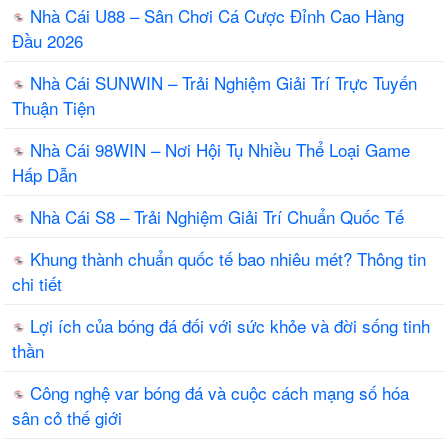
Nhà Cái U88 – Sân Chơi Cá Cược Đỉnh Cao Hàng
Đầu 2026
Nhà Cái SUNWIN – Trải Nghiệm Giải Trí Trực Tuyến
Thuận Tiện
Nhà Cái 98WIN – Nơi Hội Tụ Nhiều Thể Loại Game
Hấp Dẫn
Nhà Cái S8 – Trải Nghiệm Giải Trí Chuẩn Quốc Tế
Khung thành chuẩn quốc tế bao nhiêu mét? Thông tin
chi tiết
Lợi ích của bóng đá đối với sức khỏe và đời sống tinh
thần
Công nghệ var bóng đá và cuộc cách mạng số hóa
sân cỏ thế giới