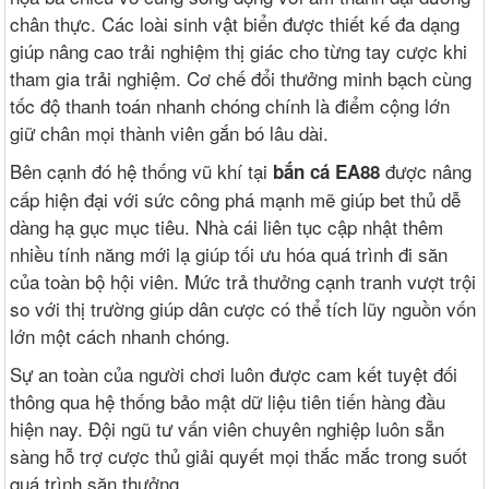
chân thực. Các loài sinh vật biển được thiết kế đa dạng
giúp nâng cao trải nghiệm thị giác cho từng tay cược khi
tham gia trải nghiệm. Cơ chế đổi thưởng minh bạch cùng
tốc độ thanh toán nhanh chóng chính là điểm cộng lớn
giữ chân mọi thành viên gắn bó lâu dài.
Bên cạnh đó hệ thống vũ khí tại
được nâng
bắn cá EA88
cấp hiện đại với sức công phá mạnh mẽ giúp bet thủ dễ
dàng hạ gục mục tiêu. Nhà cái liên tục cập nhật thêm
nhiều tính năng mới lạ giúp tối ưu hóa quá trình đi săn
của toàn bộ hội viên. Mức trả thưởng cạnh tranh vượt trội
so với thị trường giúp dân cược có thể tích lũy nguồn vốn
lớn một cách nhanh chóng.
Sự an toàn của người chơi luôn được cam kết tuyệt đối
thông qua hệ thống bảo mật dữ liệu tiên tiến hàng đầu
hiện nay. Đội ngũ tư vấn viên chuyên nghiệp luôn sẵn
sàng hỗ trợ cược thủ giải quyết mọi thắc mắc trong suốt
quá trình săn thưởng.