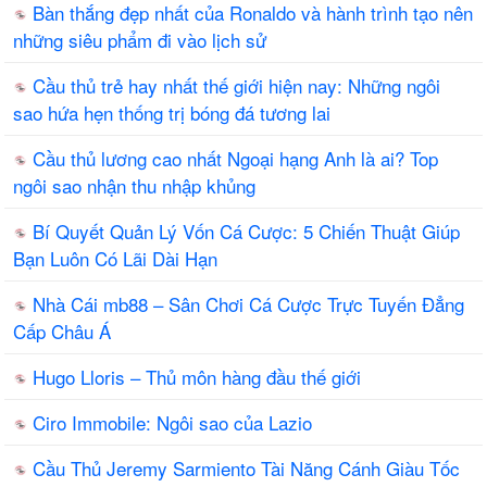
Bàn thắng đẹp nhất của Ronaldo và hành trình tạo nên
những siêu phẩm đi vào lịch sử
Cầu thủ trẻ hay nhất thế giới hiện nay: Những ngôi
sao hứa hẹn thống trị bóng đá tương lai
Cầu thủ lương cao nhất Ngoại hạng Anh là ai? Top
ngôi sao nhận thu nhập khủng
Bí Quyết Quản Lý Vốn Cá Cược: 5 Chiến Thuật Giúp
Bạn Luôn Có Lãi Dài Hạn
Nhà Cái mb88 – Sân Chơi Cá Cược Trực Tuyến Đẳng
Cấp Châu Á
Hugo Lloris – Thủ môn hàng đầu thế giới
Ciro Immobile: Ngôi sao của Lazio
Cầu Thủ Jeremy Sarmiento Tài Năng Cánh Giàu Tốc