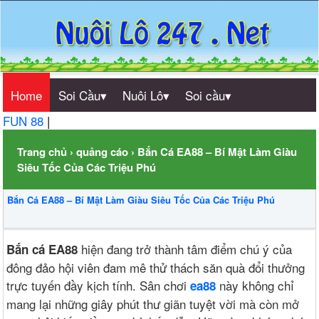
Home
Soi Cầu▾
Nuôi Lô▾
Soi cầu▾
FUN 88
|
Trang chủ
›
quảng cáo
›
Bắn Cá EA88 – Bí Mật Làm Giàu
Siêu Tốc Của Các Triệu Phú
Bắn Cá EA88 – Bí Mật Làm Giàu Siêu Tốc Của Các Triệu Phú
hiện đang trở thành tâm điểm chú ý của
Bắn cá EA88
đông đảo hội viên đam mê thử thách săn quà đổi thưởng
trực tuyến đầy kịch tính. Sân chơi
này không chỉ
ea88
mang lại những giây phút thư giãn tuyệt vời mà còn mở