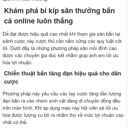
Khám phá bí kíp săn thưởng bắn
cá online luôn thắng
Để đạt được hiệu quả cao nhất khi tham gia săn bắn tại
sảnh cược này cược thủ cần nắm vững các quy luật cốt
lõi. Dưới đây là những phương pháp săn mồi đỉnh cao
được các chuyên gia đúc kết nhằm giúp anh em tối ưu
hóa lợi nhuận.
Chiến thuật bắn tăng đạn hiệu quả cho dân
cược
Phương pháp này yêu cầu các tay cược tăng dần lượng
đạn bắn ra vào nhóm sinh vật đang di chuyển đồng đều
trên màn hình. Khi áp dụng mẹo này hội viên sẽ tối ưu
hóa được lượng xu bỏ ra nhằm thu về mức lợi nhuận cao
nhất có thể.