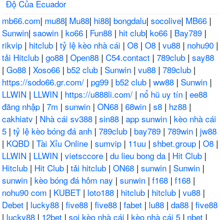
Độ Của Ecuador
mb66.com
|
mu88
|
Mu88
|
hi88
|
bongdalu
|
socolive
|
MB66
|
Sunwin
|
saowin
|
ko66
|
Fun88
|
hit club
|
ko66
|
Bay789
|
rikvip
|
hitclub
|
tỷ lệ kèo nhà cái
|
O8
|
O8
|
vu88
|
nohu90
|
tải Hitclub
|
go88
|
Open88
|
C54.contact
|
789club
|
say88
|
Go88
|
Xoso66
|
b52 club
|
Sunwin
|
vu88
|
789club
|
https://sodo66.gr.com/
|
pg99
|
b52 club
|
ww88
|
Sunwin
|
LLWIN
|
LLWIN
|
https://u888li.com/
|
nổ hũ uy tín
|
ee88
đăng nhập
|
7m
|
sunwin
|
ON68
|
68win
|
s8
|
hz88
|
cakhiatv
|
Nhà cái sv388
|
sin88
|
app sunwin
|
kèo nhà cái
5
|
tỷ lệ kèo bóng đá anh
|
789club
|
bay789
|
789win
|
jw88
|
KQBD
|
Tài Xỉu Online
|
sumvip
|
11uu
|
shbet.group
|
O8
|
LLWIN
|
LLWIN
|
vietsccore
|
du lieu bong da
|
Hit Club
|
Hitclub
|
Hit Club
|
tải hitclub
|
ON68
|
sunwin
|
Sunwin
|
sunwin
|
kèo bóng đá hôm nay
|
sunwin
|
f168
|
f168
|
nohu90 com
|
KUBET
|
loto188
|
hitclub
|
hitclub
|
vu88
|
Debet
|
lucky88
|
five88
|
five88
|
fabet
|
lu88
|
da88
|
five88
|
lucky88
|
12bet
|
soi kèo nhà cái
|
kèo nhà cái 5
|
nbet
|