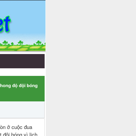
phong độ đội bóng
còn ở cuộc đua
đội bóng vì lịch