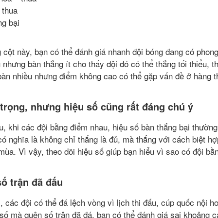
 thua
ng bại
 cột này, bạn có thể đánh giá nhanh đội bóng đang có phong 
 nhưng bàn thắng ít cho thấy đội đó có thể thắng tối thiểu, t
 bàn nhiều nhưng điểm không cao có thể gặp vấn đề ở hàng t
trọng, nhưng hiệu số cũng rất đáng chú ý
u, khi các đội bằng điểm nhau, hiệu số bàn thắng bại thường 
có nghĩa là không chỉ thắng là đủ, mà thắng với cách biệt hợ
i mùa. Vì vậy, theo dõi hiệu số giúp bạn hiểu vì sao có đội 
ố trận đã đấu
 các đội có thể đá lệch vòng vì lịch thi đấu, cúp quốc nội ho
số mà quên số trận đã đá, bạn có thể đánh giá sai khoảng c