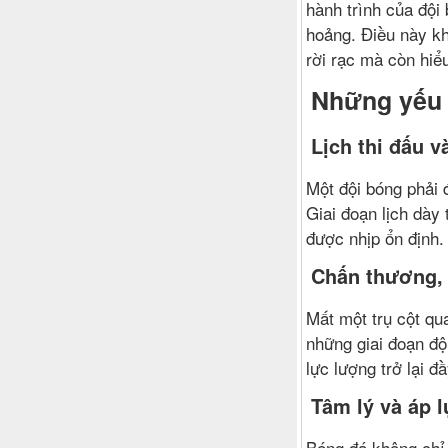
hành trình của đội
hoảng. Điều này kh
rời rạc mà còn hiể
Những yếu 
Lịch thi đấu v
Một đội bóng phải 
Giai đoạn lịch dày
được nhịp ổn định.
Chấn thương, 
Mất một trụ cột qu
những giai đoạn độ
lực lượng trở lại đ
Tâm lý và áp 
Bóng đá không chỉ l