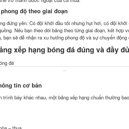
 phong độ theo giai đoạn
g đứng yên. Có đội khởi đầu tốt nhưng hụt hơi, có đội khở
uồng. Nếu bạn theo dõi bảng theo từng giai đoạn, kết hợp với
 bạn sẽ dễ nhận ra xu hướng phong độ và sự chuyển động c
ảng xếp hạng bóng đá đúng và đầy đ
hông tin cơ bản
ch trình bày khác nhau, một bảng xếp hạng chuẩn thường ba
hòa – thua