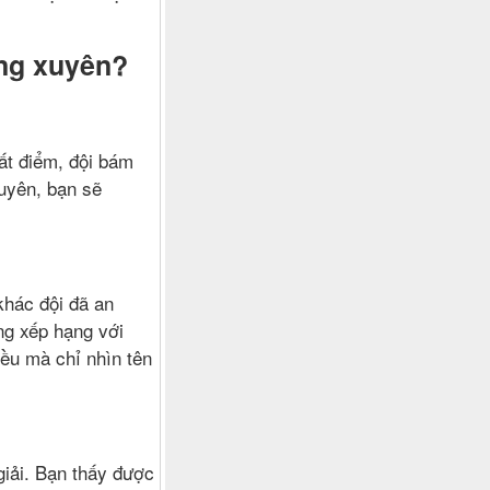
ờng xuyên?
mất điểm, đội bám
xuyên, bạn sẽ
khác đội đã an
ng xếp hạng với
iều mà chỉ nhìn tên
iải. Bạn thấy được