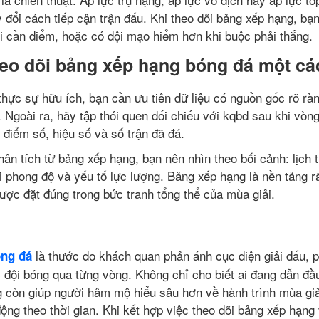
 đổi cách tiếp cận trận đấu. Khi theo dõi bảng xếp hạng, bạn
i cần điểm, hoặc có đội mạo hiểm hơn khi buộc phải thắng.
eo dõi bảng xếp hạng bóng đá một các
hực sự hữu ích, bạn cần ưu tiên dữ liệu có nguồn gốc rõ ràn
. Ngoài ra, hãy tập thói quen đối chiếu với kqbd sau khi vòn
iểm số, hiệu số và số trận đã đá.
ân tích từ bảng xếp hạng, bạn nên nhìn theo bối cảnh: lịch th
ỗi phong độ và yếu tố lực lượng. Bảng xếp hạng là nền tảng 
được đặt đúng trong bức tranh tổng thể của mùa giải.
là thước đo khách quan phản ánh cục diện giải đấu, 
óng đá
 đội bóng qua từng vòng. Không chỉ cho biết ai đang dẫn đầ
 còn giúp người hâm mộ hiểu sâu hơn về hành trình mùa giải
ộng theo thời gian. Khi kết hợp việc theo dõi bảng xếp hạng