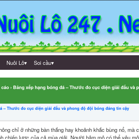
Nuôi Lô▾
Soi cầu▾
 cáo
›
Bảng xếp hạng bóng đá – Thước đo cục diện giải đấu và 
 – Thước đo cục diện giải đấu và phong độ đội bóng đáng tin cậy
hông chỉ ở những bàn thắng hay khoảnh khắc bùng nổ, mà 
h chiến lược của cả mùa giải. Người hâm mộ có thể yêu một 