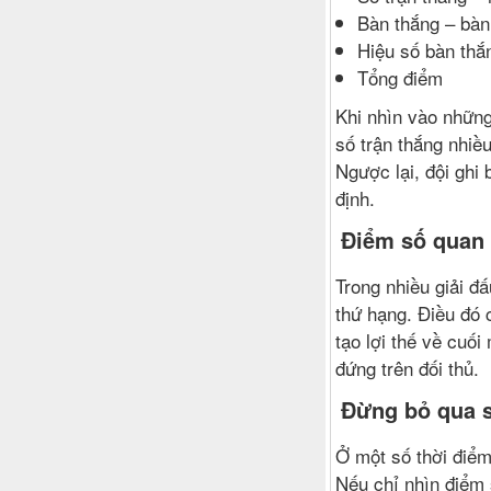
Bàn thắng – bàn
Hiệu số bàn thắ
Tổng điểm
Khi nhìn vào những
số trận thắng nhiều
Ngược lại, đội ghi
định.
Điểm số quan 
Trong nhiều giải đấ
thứ hạng. Điều đó 
tạo lợi thế về cuố
đứng trên đối thủ.
Đừng bỏ qua s
Ở một số thời điểm,
Nếu chỉ nhìn điểm 