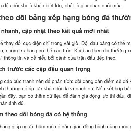
 đấu đôi khi là khác biệt lớn, nhất là giai đoạn cuối mùa.
 theo dõi bảng xếp hạng bóng đá thư
 nhanh, cập nhật theo kết quả mới nhất
ể thay đổi cục diện chỉ trong vài giờ. Đội đầu bảng có thể 
ên, nhóm trụ hạng có thể xáo trộn. Khi bạn theo dõi thường 
 thông tin và dễ hiểu bối cảnh của trận đấu tiếp theo.
ích trước các cặp đấu quan trọng
 cấp bức tranh nền để phân tích: đội đang cần điểm sẽ đá 
ịch thường có áp lực khác đội đá vì danh dự. Nếu kết hợp bả
ần đây, bạn có thêm dữ liệu để đánh giá động lực thi đấu, đ
phản ánh đủ.
ệm theo dõi bóng đá có hệ thống
 hạng giúp người hâm mộ có cảm giác đồng hành cùng mùa g