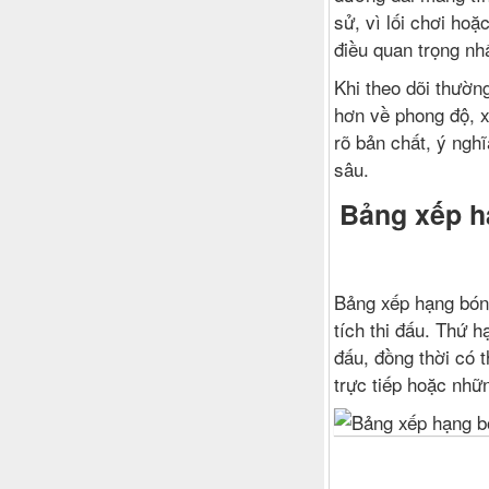
sử, vì lối chơi ho
điều quan trọng nh
Khi theo dõi thườn
hơn về phong độ, x
rõ bản chất, ý ngh
sâu.
Bảng xếp h
Bảng xếp hạng bóng
tích thi đấu. Thứ 
đấu, đồng thời có 
trực tiếp hoặc nhữn