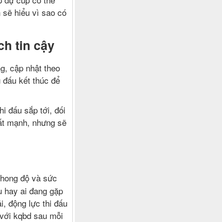
 sẽ hiểu vì sao có
h tin cậy
g, cập nhật theo
g đấu kết thúc để
i đấu sắp tới, đối
rất mạnh, nhưng sẽ
phong độ và sức
u hay ai đang gặp
, động lực thi đấu
 với kqbd sau mỗi