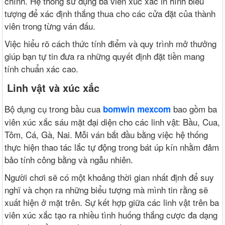
chính. Hệ thống sử dụng ba viên xúc xắc in hình biểu
tượng để xác định thắng thua cho các cửa đặt của thành
viên trong từng ván đấu.
Việc hiểu rõ cách thức tính điểm và quy trình mở thưởng
giúp bạn tự tin đưa ra những quyết định đặt tiền mang
tính chuẩn xác cao.
Linh vật và xúc xắc
Bộ dụng cụ trong bầu cua
bao gồm ba
bomwin mexcom
viên xúc xắc sáu mặt đại diện cho các linh vật: Bầu, Cua,
Tôm, Cá, Gà, Nai. Mỗi ván bắt đầu bằng việc hệ thống
thực hiện thao tác lắc tự động trong bát úp kín nhằm đảm
bảo tính công bằng và ngẫu nhiên.
Người chơi sẽ có một khoảng thời gian nhất định để suy
nghĩ và chọn ra những biểu tượng mà mình tin rằng sẽ
xuất hiện ở mặt trên. Sự kết hợp giữa các linh vật trên ba
viên xúc xắc tạo ra nhiều tình huống thắng cược đa dạng