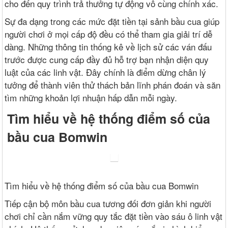
cho đến quy trình trả thưởng tự động vô cùng chính xác.
Sự đa dạng trong các mức đặt tiền tại sảnh bầu cua giúp
người chơi ở mọi cấp độ đều có thể tham gia giải trí dễ
dàng. Những thông tin thống kê về lịch sử các ván đấu
trước được cung cấp đầy đủ hỗ trợ bạn nhận diện quy
luật của các linh vật. Đây chính là điểm dừng chân lý
tưởng để thành viên thử thách bản lĩnh phán đoán và săn
tìm những khoản lợi nhuận hấp dẫn mỗi ngày.
Tìm hiểu về hệ thống điểm số của
bầu cua Bomwin
Tìm hiểu về hệ thống điểm số của bầu cua Bomwin
Tiếp cận bộ môn bầu cua tương đối đơn giản khi người
chơi chỉ cần nắm vững quy tắc đặt tiền vào sáu ô linh vật