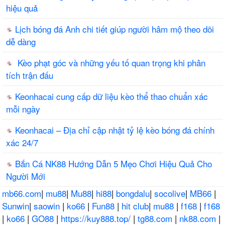
hiệu quả
Lịch bóng đá Anh chi tiết giúp người hâm mộ theo dõi
dễ dàng
Kèo phạt góc và những yếu tố quan trọng khi phân
tích trận đấu
Keonhacai cung cấp dữ liệu kèo thể thao chuẩn xác
mỗi ngày
Keonhacai – Địa chỉ cập nhật tỷ lệ kèo bóng đá chính
xác 24/7
Bắn Cá NK88 Hướng Dẫn 5 Mẹo Chơi Hiệu Quả Cho
Người Mới
mb66.com
|
mu88
|
Mu88
|
hi88
|
bongdalu
|
socolive
|
MB66
|
Sunwin
|
saowin
|
ko66
|
Fun88
|
hit club
|
mu88
|
f168
|
f168
|
ko66
|
GO88
|
https://kuy888.top/
|
tg88.com
|
nk88.com
|