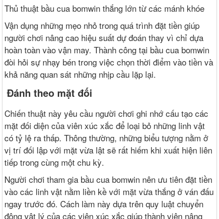
Thủ thuật bầu cua bomwin thắng lớn từ các mánh khóe
Vận dụng những mẹo nhỏ trong quá trình đặt tiền giúp
người chơi nâng cao hiệu suất dự đoán thay vì chỉ dựa
hoàn toàn vào vận may. Thành công tại bầu cua bomwin
đòi hỏi sự nhạy bén trong việc chọn thời điểm vào tiền và
khả năng quan sát những nhịp cầu lặp lại.
Đánh theo mặt đối
Chiến thuật này yêu cầu người chơi ghi nhớ cấu tạo các
mặt đối diện của viên xúc xắc để loại bỏ những linh vật
có tỷ lệ ra thấp. Thông thường, những biểu tượng nằm ở
vị trí đối lập với mặt vừa lật sẽ rất hiếm khi xuất hiện liên
tiếp trong cùng một chu kỳ.
Người chơi tham gia bầu cua bomwin nên ưu tiên đặt tiền
vào các linh vật nằm liền kề với mặt vừa thắng ở ván đấu
ngay trước đó. Cách làm này dựa trên quy luật chuyển
động vật lý của các viên xúc xắc giúp thành viên nâng