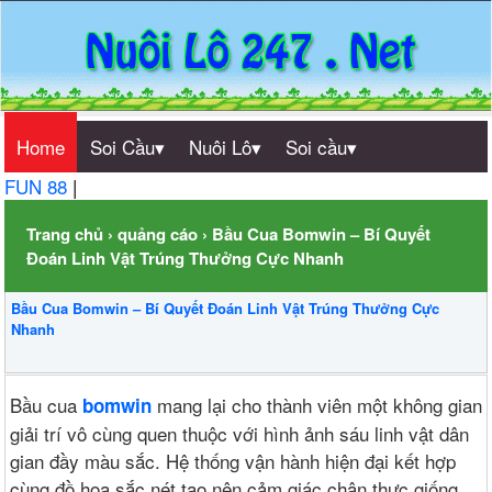
Home
Soi Cầu▾
Nuôi Lô▾
Soi cầu▾
FUN 88
|
Trang chủ
›
quảng cáo
›
Bầu Cua Bomwin – Bí Quyết
Đoán Linh Vật Trúng Thưởng Cực Nhanh
Bầu Cua Bomwin – Bí Quyết Đoán Linh Vật Trúng Thưởng Cực
Nhanh
Bầu cua
mang lại cho thành viên một không gian
bomwin
giải trí vô cùng quen thuộc với hình ảnh sáu linh vật dân
gian đầy màu sắc. Hệ thống vận hành hiện đại kết hợp
cùng đồ họa sắc nét tạo nên cảm giác chân thực giống