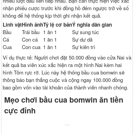
nhiều lượt đấu liên tiếp nhau. Bạn cần thực hiện việc xác
nhận phiếu cược trước khi đồng hồ đếm ngược trở về số
không để hệ thống kịp thời ghi nhận kết quả.
Linh vật
Hình ảnh
Tỷ lệ cơ bản
Ý nghĩa dân gian
Bầu
Trái bầu
1 ăn 1
Sự sung túc
Cá
Con cá
1 ăn 1
Sự dư dả
Cua
Con cua
1 ăn 1
Sự kiên trì
Ví dụ thực tế: Người chơi đặt 50.000 đồng vào cửa Nai và
kết quả ba viên xúc xắc hiện ra một hình Nai kèm hai
hình Tôm rực rỡ. Lúc này hệ thống bầu cua bomwin sẽ
thông báo bạn thắng cuộc và cộng ngay 100.000 đồng
bao gồm vốn vào tài khoản của thành viên nhanh chóng.
Mẹo chơi bầu cua bomwin ăn tiền
cực đỉnh