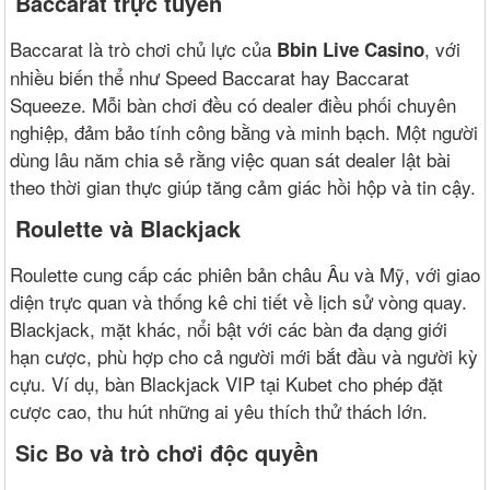
Baccarat trực tuyến
Baccarat là trò chơi chủ lực của
, với
Bbin Live Casino
nhiều biến thể như Speed Baccarat hay Baccarat
Squeeze. Mỗi bàn chơi đều có dealer điều phối chuyên
nghiệp, đảm bảo tính công bằng và minh bạch. Một người
dùng lâu năm chia sẻ rằng việc quan sát dealer lật bài
theo thời gian thực giúp tăng cảm giác hồi hộp và tin cậy.
Roulette và Blackjack
Roulette cung cấp các phiên bản châu Âu và Mỹ, với giao
diện trực quan và thống kê chi tiết về lịch sử vòng quay.
Blackjack, mặt khác, nổi bật với các bàn đa dạng giới
hạn cược, phù hợp cho cả người mới bắt đầu và người kỳ
cựu. Ví dụ, bàn Blackjack VIP tại Kubet cho phép đặt
cược cao, thu hút những ai yêu thích thử thách lớn.
Sic Bo và trò chơi độc quyền