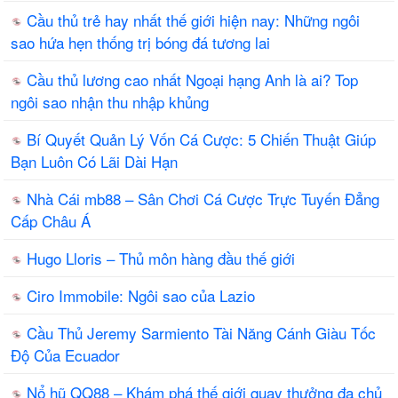
Cầu thủ trẻ hay nhất thế giới hiện nay: Những ngôi
sao hứa hẹn thống trị bóng đá tương lai
Cầu thủ lương cao nhất Ngoại hạng Anh là ai? Top
ngôi sao nhận thu nhập khủng
Bí Quyết Quản Lý Vốn Cá Cược: 5 Chiến Thuật Giúp
Bạn Luôn Có Lãi Dài Hạn
Nhà Cái mb88 – Sân Chơi Cá Cược Trực Tuyến Đẳng
Cấp Châu Á
Hugo Lloris – Thủ môn hàng đầu thế giới
Ciro Immobile: Ngôi sao của Lazio
Cầu Thủ Jeremy Sarmiento Tài Năng Cánh Giàu Tốc
Độ Của Ecuador
Nổ hũ QQ88 – Khám phá thế giới quay thưởng đa chủ