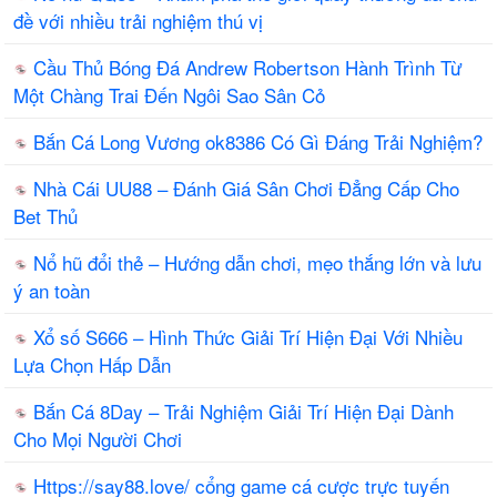
đề với nhiều trải nghiệm thú vị
Cầu Thủ Bóng Đá Andrew Robertson Hành Trình Từ
Một Chàng Trai Đến Ngôi Sao Sân Cỏ
Bắn Cá Long Vương ok8386 Có Gì Đáng Trải Nghiệm?
Nhà Cái UU88 – Đánh Giá Sân Chơi Đẳng Cấp Cho
Bet Thủ
Nổ hũ đổi thẻ – Hướng dẫn chơi, mẹo thắng lớn và lưu
ý an toàn
Xổ số S666 – Hình Thức Giải Trí Hiện Đại Với Nhiều
Lựa Chọn Hấp Dẫn
Bắn Cá 8Day – Trải Nghiệm Giải Trí Hiện Đại Dành
Cho Mọi Người Chơi
Https://say88.love/ cổng game cá cược trực tuyến