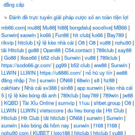
đẳng cấp
Đánh đề trực tuyến giải pháp cược số an toàn tiện lợi
mb66.com
|
mu88
|
Mu88
|
hi88
|
bongdalu
|
socolive
|
MB66
|
Sunwin
|
saowin
|
ko66
|
Fun88
|
hit club
|
ko66
|
Bay789
|
rikvip
|
hitclub
|
tỷ lệ kèo nhà cái
|
O8
|
O8
|
vu88
|
nohu90
|
tải Hitclub
|
go88
|
Open88
|
C54.contact
|
789club
|
say88
|
Go88
|
Xoso66
|
b52 club
|
Sunwin
|
vu88
|
789club
|
https://sodo66.gr.com/
|
pg99
|
b52 club
|
ww88
|
Sunwin
|
LLWIN
|
LLWIN
|
https://u888li.com/
|
nổ hũ uy tín
|
ee88
đăng nhập
|
7m
|
sunwin
|
ON68
|
68win
|
s8
|
hz88
|
cakhiatv
|
Nhà cái sv388
|
sin88
|
app sunwin
|
kèo nhà cái
5
|
tỷ lệ kèo bóng đá anh
|
789club
|
bay789
|
789win
|
jw88
|
KQBD
|
Tài Xỉu Online
|
sumvip
|
11uu
|
shbet.group
|
O8
|
LLWIN
|
LLWIN
|
vietsccore
|
du lieu bong da
|
Hit Club
|
Hitclub
|
Hit Club
|
tải hitclub
|
ON68
|
sunwin
|
Sunwin
|
sunwin
|
kèo bóng đá hôm nay
|
sunwin
|
f168
|
f168
|
nohu90 com
|
KUBET
|
loto188
|
hitclub
|
hitclub
|
vu88
|