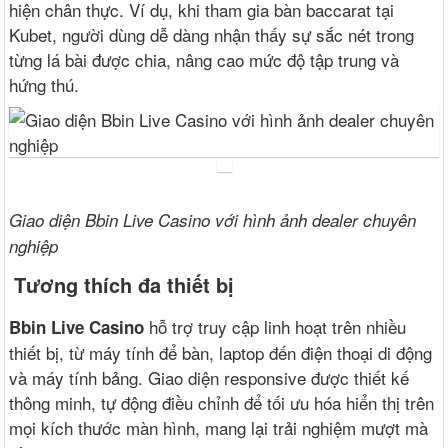
hiện chân thực. Ví dụ, khi tham gia bàn baccarat tại
Kubet, người dùng dễ dàng nhận thấy sự sắc nét trong
từng lá bài được chia, nâng cao mức độ tập trung và
hứng thú.
Giao diện Bbin Live Casino với hình ảnh dealer chuyên
nghiệp
Tương thích đa thiết bị
hỗ trợ truy cập linh hoạt trên nhiều
Bbin Live Casino
thiết bị, từ máy tính để bàn, laptop đến điện thoại di động
và máy tính bảng. Giao diện responsive được thiết kế
thông minh, tự động điều chỉnh để tối ưu hóa hiển thị trên
mọi kích thước màn hình, mang lại trải nghiệm mượt mà