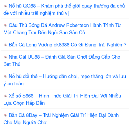
Nổ hũ QQ88 – Khám phá thế giới quay thưởng đa chủ
đề với nhiều trải nghiệm thú vị
Cầu Thủ Bóng Đá Andrew Robertson Hành Trình Từ
Một Chàng Trai Đến Ngôi Sao Sân Cỏ
Bắn Cá Long Vương ok8386 Có Gì Đáng Trải Nghiệm?
Nhà Cái UU88 – Đánh Giá Sân Chơi Đẳng Cấp Cho
Bet Thủ
Nổ hũ đổi thẻ – Hướng dẫn chơi, mẹo thắng lớn và lưu
ý an toàn
Xổ số S666 – Hình Thức Giải Trí Hiện Đại Với Nhiều
Lựa Chọn Hấp Dẫn
Bắn Cá 8Day – Trải Nghiệm Giải Trí Hiện Đại Dành
Cho Mọi Người Chơi