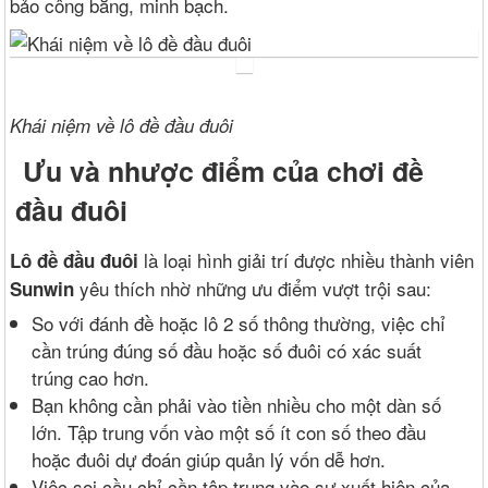
bảo công bằng, minh bạch.
Khái niệm về lô đề đầu đuôi
Ưu và nhược điểm của chơi đề
đầu đuôi
là loại hình giải trí được nhiều thành viên
Lô đề đầu đuôi
yêu thích nhờ những ưu điểm vượt trội sau:
Sunwin
So với đánh đề hoặc lô 2 số thông thường, việc chỉ
cần trúng đúng số đầu hoặc số đuôi có xác suất
trúng cao hơn.
Bạn không cần phải vào tiền nhiều cho một dàn số
lớn. Tập trung vốn vào một số ít con số theo đầu
hoặc đuôi dự đoán giúp quản lý vốn dễ hơn.
Việc soi cầu chỉ cần tập trung vào sự xuất hiện của