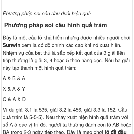
Phương pháp soi cầu đầu đuôi hiệu quả
Phương pháp soi cầu hình quả trám
Đây là một cầu lô khá hiếm nhưng được nhiều người chơi
xem là có độ chính xác cao khi nó xuất hiện.
Sunwin
Nhiệm vụ của bet thủ là sắp xếp kết quả của 3 giải liên
tiếp thường là giải 3, 4 hoặc 5 theo hàng dọc. Nếu ba giải
này tạo thành một hình quả trám:
A & B & A
X & A & Y
C & A & D
Ví dụ giải 3.1 là 535, giải 3.2 là 456, giải 3.3 là 152. Cầu
quả trám là 5-5-5). Nếu thấy xuất hiện hình quả trám với
số A ở các vị trí đó, người ta thường đánh con lô AB hoặc
BA trong 2-3 ngày tiếp theo. Đây là mẹo chơi
lô đề đầu