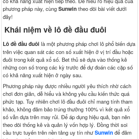
có khả năng xuất hiện tiếp theo. Để hiểu rõ hiệu quả của
phương pháp này, cùng
theo dõi bài viết dưới
Sunwin
đây!
Khái niệm về lô đề đầu đuôi
là một phương pháp chơi lô phổ biến dựa
Lô đề đầu đuôi
trên việc quan sát các con số xuất hiện ở vị trí đầu hoặc
đuôi trong kết quả xổ số. Bet thủ sẽ dựa vào thống kê
những con số trong các kỳ trước để dự đoán các cặp số
có khả năng xuất hiện ở ngày sau.
Phương pháp này được nhiều người yêu thích nhờ cách
chơi đơn giản, dễ hiểu và không yêu cầu kiến thức quá
phức tạp. Tuy nhiên chơi lô đầu đuôi chỉ mang tính tham
khảo, không đảm bảo trúng thưởng 100% vì kết quả xổ
số vẫn dựa trên may rủi. Để áp dụng hiệu quả, bạn nên
theo dõi thống kê và quản lý vốn hợp lý. Đồng thời soi
cầu trực tuyến trên nền tảng uy tín như
để đảm
Sunwin