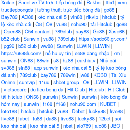
Xoilac
|
Socolive TV trực tiếp bóng đá
|
Rakhoi
|
ttbđ
|
xem
tructiepbongda
|
tường thuật trực tiếp bóng đá
|
go88
|
Bay789
|
AO88
|
kèo nhà cái 5
|
vin88
|
rikvip
|
hitclub
|
tỷ
lệ kèo nhà cái
|
O8
|
O8
|
vu88
|
nohu90
|
tải Hitclub
|
go88
|
Open88
|
C54.contact
|
789club
|
say88
|
Go88
|
Xoso66
|
b52 club
|
Sunwin
|
vu88
|
789club
|
https://sodo66.gr.com/
|
pg99
|
b52 club
|
ww88
|
Sunwin
|
LLWIN
|
LLWIN
|
https://u888li.com/
|
nổ hũ uy tín
|
ee88 đăng nhập
|
7m
|
sunwin
|
ON68
|
68win
|
s8
|
hz88
|
cakhiatv
|
Nhà cái
sv388
|
sin88
|
app sunwin
|
kèo nhà cái 5
|
tỷ lệ kèo bóng
đá anh
|
789club
|
bay789
|
789win
|
jw88
|
KQBD
|
Tài Xỉu
Online
|
sumvip
|
11uu
|
shbet.group
|
O8
|
LLWIN
|
LLWIN
|
vietsccore
|
du lieu bong da
|
Hit Club
|
Hitclub
|
Hit Club
|
tải hitclub
|
ON68
|
sunwin
|
Sunwin
|
sunwin
|
kèo bóng đá
hôm nay
|
sunwin
|
f168
|
f168
|
nohu90 com
|
KUBET
|
loto188
|
hitclub
|
hitclub
|
vu88
|
Debet
|
lucky88
|
five88
|
five88
|
fabet
|
lu88
|
da88
|
five88
|
lucky88
|
12bet
|
soi
kèo nhà cái
|
kèo nhà cái 5
|
nbet
|
alo789
|
alo88
|
JBO
|