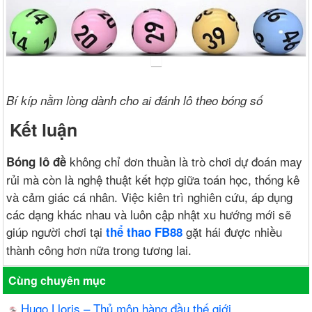
Bí kíp nằm lòng dành cho ai đánh lô theo bóng số
Kết luận
không chỉ đơn thuần là trò chơi dự đoán may
Bóng lô đề
rủi mà còn là nghệ thuật kết hợp giữa toán học, thống kê
và cảm giác cá nhân. Việc kiên trì nghiên cứu, áp dụng
các dạng khác nhau và luôn cập nhật xu hướng mới sẽ
giúp người chơi tại
gặt hái được nhiều
thể thao FB88
thành công hơn nữa trong tương lai.
Cùng chuyên mục
Hugo Lloris – Thủ môn hàng đầu thế giới