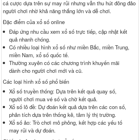
cá cược dựa trên sự may rủi nhưng vẫn thu hút đông đảo
người chơi nhờ khả năng thắng lớn và dễ chơi.
Đặc điểm của xổ số online
Đáp ứng nhu cầu xem xổ số trực tiếp, cập nhật kết
quả nhanh chóng.
Có nhiều loại hình xổ số như miền Bắc, miền Trung,
miền Nam, xổ số quốc tế.
Thường xuyên có các chương trình khuyến mãi
dành cho người chơi mới và cũ.
Các loại hình xổ số phổ biến
Xổ số truyền thống: Dựa trên kết quả quay số,
người chơi mua vé số và chờ kết quả.
Xổ số lô đề: Dự đoán kết quả dựa trên các con số,
phân tích dựa trên thống kê, tâm lý thị trường.
Xổ số ảo: Trò chơi mô phỏng, kết hợp các yếu tố
may rủi và dự đoán.