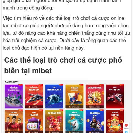
mạnh trong cộng đồng.
Việc tìm hiểu rõ về các thể loại trò chơi cá cược online
tại mibet sẽ giúp người chơi dễ dàng hơn trong việc chọn
lựa, từ đó nâng cao khả năng chiến thắng cũng như tối ưu
hóa trải nghiệm cá cược. Dưới đây là tổng quan các thể
loại chủ đạo hiện có tại nền tảng này.
Các thể loại trò chơi cá cược phổ
biến tại mibet