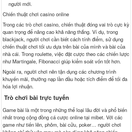
người mới.
Chiến thuật chơi casino online
Trong các trò chơi casino, chiến thuật đóng vai trò cực kỳ
quan trọng để nâng cao khả năng thắng. Ví dụ, trong
blackjack, người chơi cần biết cách tính điểm, sử dụng
chiến thuật chơi tối ưu dựa trên bài của mình và bài của
nhà cái. Trong roulette, việc đặt cược theo các chiến lược
như Martingale, Fibonacci giúp kiểm soát vốn tốt hơn.
Ngoài ra, người chơi nên tận dụng các chương trình
khuyến mãi, thưởng nạp lần đầu hoặc tích điểm để tối đa
hóa lợi nhuận.
Trò chơi bài trực tuyến
Game bài là một trong những thể loại lâu đời và phổ biến
nhất trong cộng đồng cá cược online tại mibet. Với các
game như tiến lên, phỏm, bài cửu, poker… người chơi
không chỉ thử vận may mà còn dùng khả năng chiến