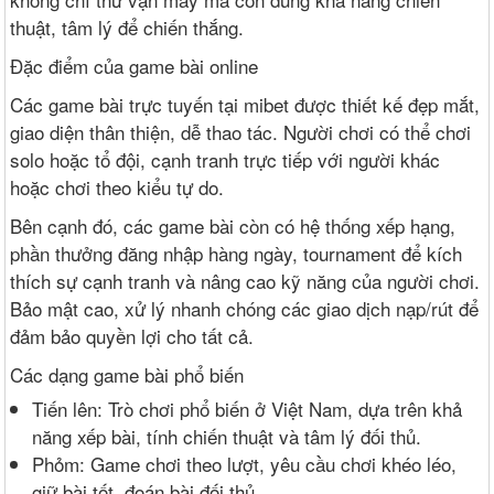
thuật, tâm lý để chiến thắng.
Đặc điểm của game bài online
Các game bài trực tuyến tại mibet được thiết kế đẹp mắt,
giao diện thân thiện, dễ thao tác. Người chơi có thể chơi
solo hoặc tổ đội, cạnh tranh trực tiếp với người khác
hoặc chơi theo kiểu tự do.
Bên cạnh đó, các game bài còn có hệ thống xếp hạng,
phần thưởng đăng nhập hàng ngày, tournament để kích
thích sự cạnh tranh và nâng cao kỹ năng của người chơi.
Bảo mật cao, xử lý nhanh chóng các giao dịch nạp/rút để
đảm bảo quyền lợi cho tất cả.
Các dạng game bài phổ biến
Tiến lên: Trò chơi phổ biến ở Việt Nam, dựa trên khả
năng xếp bài, tính chiến thuật và tâm lý đối thủ.
Phỏm: Game chơi theo lượt, yêu cầu chơi khéo léo,
giữ bài tốt, đoán bài đối thủ.