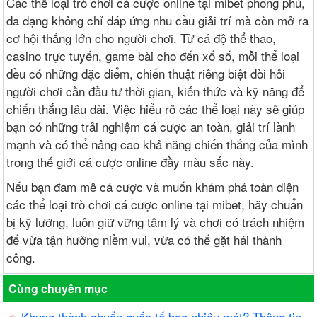
Các thể loại trò chơi cá cược online tại mibet phong phú,
đa dạng không chỉ đáp ứng nhu cầu giải trí mà còn mở ra
cơ hội thắng lớn cho người chơi. Từ cá độ thể thao,
casino trực tuyến, game bài cho đến xổ số, mỗi thể loại
đều có những đặc điểm, chiến thuật riêng biệt đòi hỏi
người chơi cần đầu tư thời gian, kiến thức và kỹ năng để
chiến thắng lâu dài. Việc hiểu rõ các thể loại này sẽ giúp
bạn có những trải nghiệm cá cược an toàn, giải trí lành
mạnh và có thể nâng cao khả năng chiến thắng của mình
trong thế giới cá cược online đầy màu sắc này.
Nếu bạn đam mê cá cược và muốn khám phá toàn diện
các thể loại trò chơi cá cược online tại mibet, hãy chuẩn
bị kỹ lưỡng, luôn giữ vững tâm lý và chơi có trách nhiệm
để vừa tận hưởng niềm vui, vừa có thể gặt hái thành
công.
Cùng chuyên mục
Khung thành chuẩn quốc tế bao nhiêu mét? Thông tin