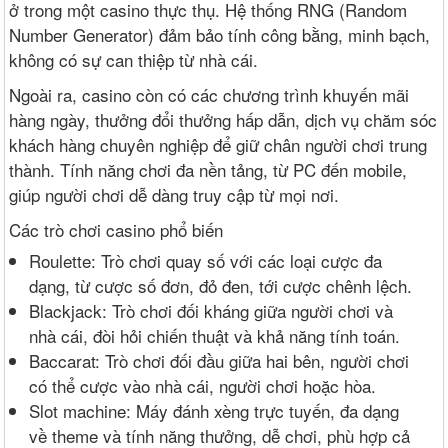
ở trong một casino thực thụ. Hệ thống RNG (Random
Number Generator) đảm bảo tính công bằng, minh bạch,
không có sự can thiệp từ nhà cái.
Ngoài ra, casino còn có các chương trình khuyến mãi
hàng ngày, thưởng đổi thưởng hấp dẫn, dịch vụ chăm sóc
khách hàng chuyên nghiệp để giữ chân người chơi trung
thành. Tính năng chơi đa nền tảng, từ PC đến mobile,
giúp người chơi dễ dàng truy cập từ mọi nơi.
Các trò chơi casino phổ biến
Roulette: Trò chơi quay số với các loại cược đa
dạng, từ cược số đơn, đỏ đen, tới cược chênh lệch.
Blackjack: Trò chơi đối kháng giữa người chơi và
nhà cái, đòi hỏi chiến thuật và khả năng tính toán.
Baccarat: Trò chơi đối đầu giữa hai bên, người chơi
có thể cược vào nhà cái, người chơi hoặc hòa.
Slot machine: Máy đánh xèng trực tuyến, đa dạng
về theme và tính năng thưởng, dễ chơi, phù hợp cả