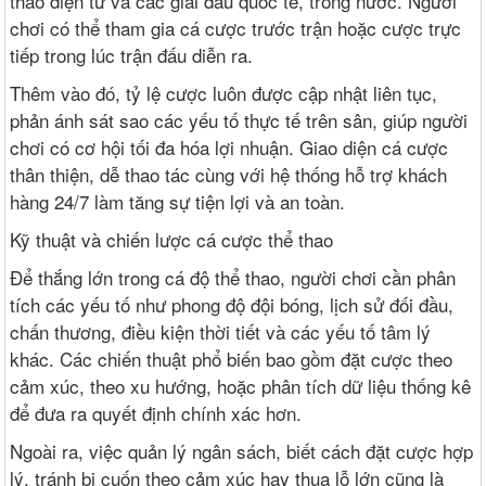
thao điện tử và các giải đấu quốc tế, trong nước. Người
chơi có thể tham gia cá cược trước trận hoặc cược trực
tiếp trong lúc trận đấu diễn ra.
Thêm vào đó, tỷ lệ cược luôn được cập nhật liên tục,
phản ánh sát sao các yếu tố thực tế trên sân, giúp người
chơi có cơ hội tối đa hóa lợi nhuận. Giao diện cá cược
thân thiện, dễ thao tác cùng với hệ thống hỗ trợ khách
hàng 24/7 làm tăng sự tiện lợi và an toàn.
Kỹ thuật và chiến lược cá cược thể thao
Để thắng lớn trong cá độ thể thao, người chơi cần phân
tích các yếu tố như phong độ đội bóng, lịch sử đối đầu,
chấn thương, điều kiện thời tiết và các yếu tố tâm lý
khác. Các chiến thuật phổ biến bao gồm đặt cược theo
cảm xúc, theo xu hướng, hoặc phân tích dữ liệu thống kê
để đưa ra quyết định chính xác hơn.
Ngoài ra, việc quản lý ngân sách, biết cách đặt cược hợp
lý, tránh bị cuốn theo cảm xúc hay thua lỗ lớn cũng là