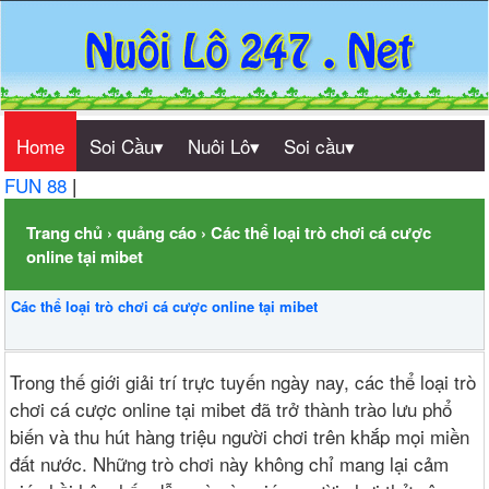
Home
Soi Cầu▾
Nuôi Lô▾
Soi cầu▾
FUN 88
|
Trang chủ
›
quảng cáo
›
Các thể loại trò chơi cá cược
online tại mibet
Các thể loại trò chơi cá cược online tại mibet
Trong thế giới giải trí trực tuyến ngày nay, các thể loại trò
chơi cá cược online tại mibet đã trở thành trào lưu phổ
biến và thu hút hàng triệu người chơi trên khắp mọi miền
đất nước. Những trò chơi này không chỉ mang lại cảm