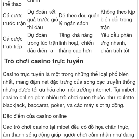
thể thao
Dự đoán kết
Không theo kịp
Cá cược
Dễ theo dõi, quản
quả trước giờ
biến đổi trong
trước trận
lý ngân sách
thi đấu
trận
Dự đoán
Tăng khả năng
Yêu cầu phản
Cá cược
trong lúc trận
linh hoạt, chiến
ứng nhanh,
trực tiếp
đấu diễn ra
thắng cao hơn
phân tích tốt
Trò chơi casino trực tuyến
Casino trực tuyến là một trong những thể loại phổ biến
nhất, mang đậm nét đặc trưng của sòng bạc truyền thống
nhưng được tối ưu hóa cho môi trường internet. Tại mibet,
casino online gồm nhiều trò chơi quen thuộc như roulette,
blackjack, baccarat, poker, và các máy slot tự động.
Đặc điểm của casino online
Các trò chơi casino tại mibet đều có đồ họa chân thực,
âm thanh sống động giúp người chơi cảm nhận như đang