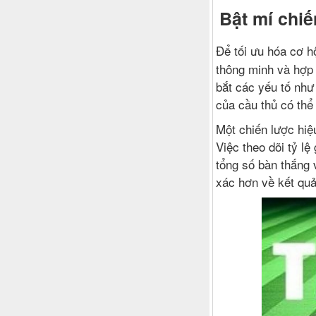
Bật mí chiế
Để tối ưu hóa cơ h
thông minh và hợp 
bắt các yếu tố như
của cầu thủ có thể
Một chiến lược hiệ
Việc theo dõi tỷ l
tổng số bàn thắng 
xác hơn về kết quả