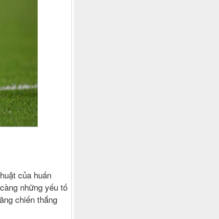
thuật của huấn
ỹ càng những yếu tố
năng chiến thắng