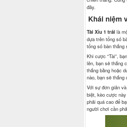
đây.
Khái niệm v
là mộ
Tài Xỉu 1 trái
dựa trên tổng số b
tổng số bàn thắng 
Khi cược “Tài”, bạ
lên, bạn sẽ thắng 
thắng bằng hoặc dư
nào, bạn sẽ thắng 
Với sự đơn giản và
biệt, kèo cược này
phải quá cao để bạ
người chơi cần phả