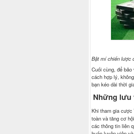
Bật mí chiến lược 
Cuối cùng, để bảo 
cách hợp lý, không
bạn kéo dài thời gi
Những lưu 
Khi tham gia cược
toàn và tăng cơ hộ
các thông tin liên 
huấn luyện viên và