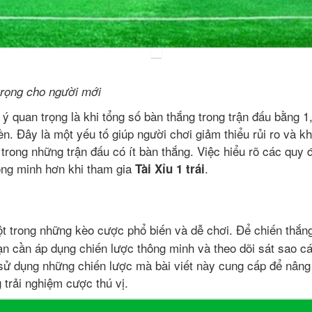
trọng cho người mới
 ý quan trọng là khi tổng số bàn thắng trong trận đấu bằng 1
ền. Đây là một yếu tố giúp người chơi giảm thiểu rủi ro và kh
 trong những trận đấu có ít bàn thắng. Việc hiểu rõ các quy 
ông minh hơn khi tham gia
.
Tài Xỉu 1 trái
ột trong những kèo cược phổ biến và dễ chơi. Để chiến thắng
ạn cần áp dụng chiến lược thông minh và theo dõi sát sao cá
sử dụng những chiến lược mà bài viết này cung cấp để nâng
 trải nghiệm cược thú vị.