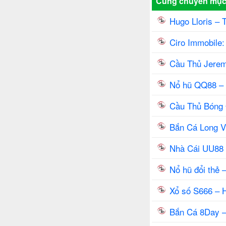
Cùng chuyên mụ
Hugo Lloris – 
Ciro Immobile:
Cầu Thủ Jerem
Nổ hũ QQ88 – K
Cầu Thủ Bóng 
Bắn Cá Long V
Nhà Cái UU88 
Nổ hũ đổi thẻ 
Xổ số S666 – 
Bắn Cá 8Day –