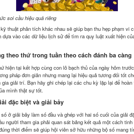
c soi cầu hiệu quả riêng
 kỹ thuật phân tích khác nhau sẽ giúp bạn thu hẹp phạm vi c
n dựa vào các dữ liệu lịch sử để tìm ra quy luật xuất hiện c
ng theo thứ trong tuần theo cách đánh ba càng
hứ hiện tại kết hợp cùng con lô bạch thủ của ngày hôm trước
ơng pháp đơn giản nhưng mang lại hiệu quả tương đối tốt ch
ia giải trí. Bạn hãy ghi chép lại các chu kỳ lặp lại để hoàn
a mình thật sự tốt.
ải đặc biệt và giải bảy
 số ở giải bảy làm số đầu và ghép với hai số cuối của giải đ
ầu người tham gia phải quan sát bảng kết quả một cách tinh
đúng thời điểm sẽ giúp hội viên sở hữu những bộ số mang tí