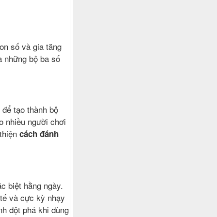
on số và gia tăng
ủa những bộ ba số
 để tạo thành bộ
o nhiều người chơi
 thiện
cách đánh
ặc biệt hằng ngày.
 tế và cực kỳ nhạy
nh đột phá khi dùng