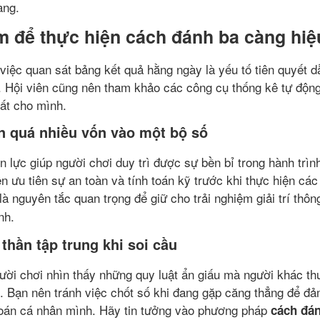
àng.
m để thực hiện cách đánh ba càng hiệ
việc quan sát bảng kết quả hằng ngày là yếu tố tiên quyết d
. Hội viên cũng nên tham khảo các công cụ thống kê tự độn
ất cho mình.
 quá nhiều vốn vào một bộ số
n lực giúp người chơi duy trì được sự bền bỉ trong hành trìn
n ưu tiên sự an toàn và tính toán kỹ trước khi thực hiện các
là nguyên tắc quan trọng để giữ cho trải nghiệm giải trí thô
nh.
thần tập trung khi soi cầu
gười chơi nhìn thấy những quy luật ẩn giấu mà người khác t
. Bạn nên tránh việc chốt số khi đang gặp căng thẳng để đả
oán cá nhân mình. Hãy tin tưởng vào phương pháp
cách đá