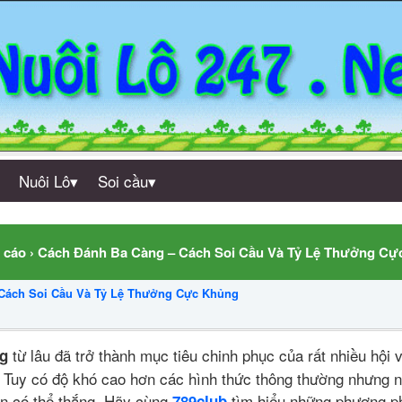
Nuôi Lô▾
Soi cầu▾
 cáo
›
Cách Đánh Ba Càng – Cách Soi Cầu Và Tỷ Lệ Thưởng Cự
Cách Soi Cầu Và Tỷ Lệ Thưởng Cực Khủng
từ lâu đã trở thành mục tiêu chinh phục của rất nhiều hội
ng
. Tuy có độ khó cao hơn các hình thức thông thường nhưng 
àn có thể thắng. Hãy cùng
tìm hiểu những phương ph
789club