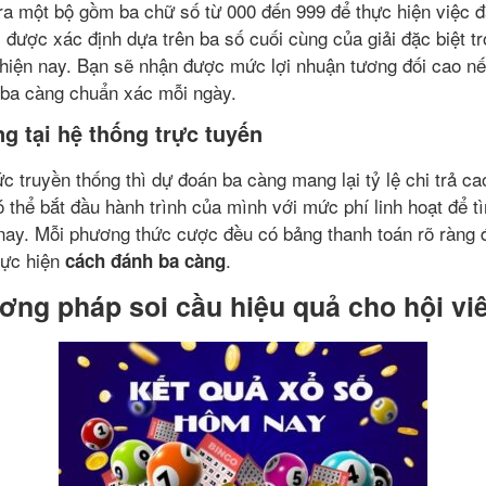
ra một bộ gồm ba chữ số từ 000 đến 999 để thực hiện việc 
 được xác định dựa trên ba số cuối cùng của giải đặc biệt t
hiện nay. Bạn sẽ nhận được mức lợi nhuận tương đối cao nế
 ba càng chuẩn xác mỗi ngày.
ng tại hệ thống trực tuyến
c truyền thống thì dự đoán ba càng mang lại tỷ lệ chi trả ca
có thể bắt đầu hành trình của mình với mức phí linh hoạt để 
nay. Mỗi phương thức cược đều có bảng thanh toán rõ ràng 
hực hiện
.
cách đánh ba càng
ng pháp soi cầu hiệu quả cho hội vi