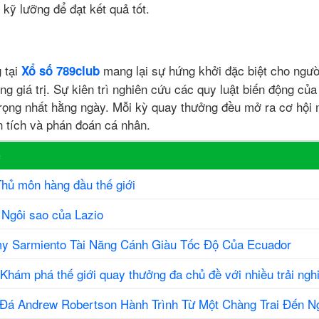
 kỹ lưỡng để đạt kết quả tốt.
 tại
mang lại sự hứng khởi đặc biệt cho ngườ
Xổ số 789club
ng giá trị. Sự kiên trì nghiên cứu các quy luật biến động củ
trọng nhất hằng ngày. Mỗi kỳ quay thưởng đều mở ra cơ hội 
 tích và phán đoán cá nhân.
c
Thủ môn hàng đầu thế giới
 Ngôi sao của Lazio
y Sarmiento Tài Năng Cánh Giàu Tốc Độ Của Ecuador
hám phá thế giới quay thưởng đa chủ đề với nhiều trải nghi
Đá Andrew Robertson Hành Trình Từ Một Chàng Trai Đến N