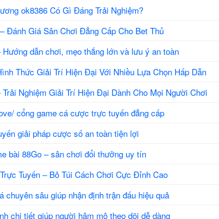
ương ok8386 Có Gì Đáng Trải Nghiệm?
– Đánh Giá Sân Chơi Đẳng Cấp Cho Bet Thủ
– Hướng dẫn chơi, mẹo thắng lớn và lưu ý an toàn
Hình Thức Giải Trí Hiện Đại Với Nhiều Lựa Chọn Hấp Dẫn
 Trải Nghiệm Giải Trí Hiện Đại Dành Cho Mọi Người Chơi
love/ cổng game cá cược trực tuyến đẳng cấp
yến giải pháp cược số an toàn tiện lợi
 bài 88Go – sân chơi đổi thưởng uy tín
 Trực Tuyến – Bỏ Túi Cách Chơi Cực Đỉnh Cao
á chuyên sâu giúp nhận định trận đấu hiệu quả
nh chi tiết giúp người hâm mộ theo dõi dễ dàng