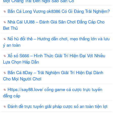
Một Chàng Trai Đến Ngôi Sao Sân Cỏ
Bắn Cá Long Vương ok8386 Có Gì Đáng Trải Nghiệm?
Nhà Cái UU88 – Đánh Giá Sân Chơi Đẳng Cấp Cho
Bet Thủ
Nổ hũ đổi thẻ – Hướng dẫn chơi, mẹo thắng lớn và lưu
ý an toàn
Xổ số S666 – Hình Thức Giải Trí Hiện Đại Với Nhiều
Lựa Chọn Hấp Dẫn
Bắn Cá 8Day – Trải Nghiệm Giải Trí Hiện Đại Dành
Cho Mọi Người Chơi
Https://say88.love/ cổng game cá cược trực tuyến
đẳng cấp
Đánh đề trực tuyến giải pháp cược số an toàn tiện lợi