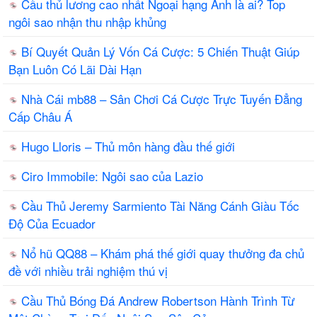
Cầu thủ lương cao nhất Ngoại hạng Anh là ai? Top
ngôi sao nhận thu nhập khủng
Bí Quyết Quản Lý Vốn Cá Cược: 5 Chiến Thuật Giúp
Bạn Luôn Có Lãi Dài Hạn
Nhà Cái mb88 – Sân Chơi Cá Cược Trực Tuyến Đẳng
Cấp Châu Á
Hugo Lloris – Thủ môn hàng đầu thế giới
Ciro Immobile: Ngôi sao của Lazio
Cầu Thủ Jeremy Sarmiento Tài Năng Cánh Giàu Tốc
Độ Của Ecuador
Nổ hũ QQ88 – Khám phá thế giới quay thưởng đa chủ
đề với nhiều trải nghiệm thú vị
Cầu Thủ Bóng Đá Andrew Robertson Hành Trình Từ