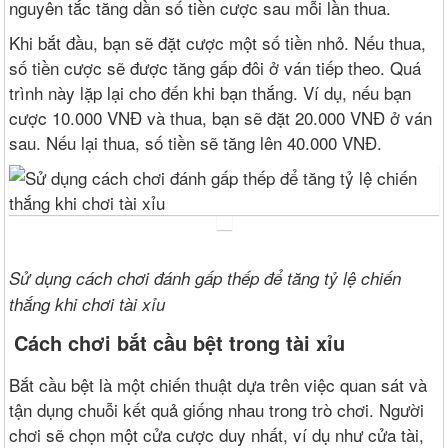
nguyên tắc tăng dần số tiền cược sau mỗi lần thua.
Khi bắt đầu, bạn sẽ đặt cược một số tiền nhỏ. Nếu thua,
số tiền cược sẽ được tăng gấp đôi ở ván tiếp theo. Quá
trình này lặp lại cho đến khi bạn thắng. Ví dụ, nếu bạn
cược 10.000 VNĐ và thua, bạn sẽ đặt 20.000 VNĐ ở ván
sau. Nếu lại thua, số tiền sẽ tăng lên 40.000 VNĐ.
Sử dụng cách chơi đánh gấp thếp để tăng tỷ lệ chiến
thắng khi chơi tài xỉu
Cách chơi bắt cầu bệt trong tài xỉu
Bắt cầu bệt là một chiến thuật dựa trên việc quan sát và
tận dụng chuỗi kết quả giống nhau trong trò chơi. Người
chơi sẽ chọn một cửa cược duy nhất, ví dụ như cửa tài,